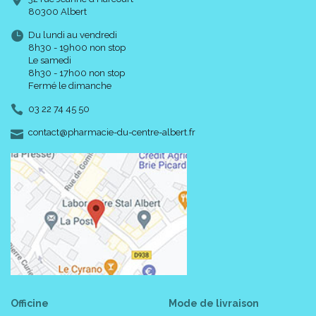
80300 Albert
Du lundi au vendredi
8h30 - 19h00 non stop
Le samedi
8h30 - 17h00 non stop
Fermé le dimanche
03 22 74 45 50
-
-
contact
@
pharmacie-du-centre-albert.fr
Officine
Mode de livraison