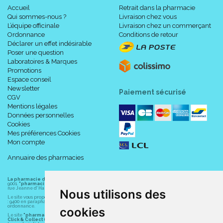
Accueil
Retrait dans la pharmacie
Qui sommes-nous ?
Livraison chez vous
L’équipe officinale
Livraison chez un commerçant
Ordonnance
Conditions de retour
Déclarer un effet indésirable
Poser une question
Laboratoires & Marques
Promotions
Espace conseil
Newsletter
Paiement sécurisé
CGV
Mentions légales
Données personnelles
Cookies
Mes préférences Cookies
Mon compte
Annuaire des pharmacies
La pharmacie du centre à Albert
(80300) est une pharmacie française certifiée ISO
9001.
"pharmacie-du-centre-albert.fr "
est le site internet de l
a pharmacie du centre
, 32
rue Jeanne d' Harcourt, 80300 Albert.
Nous utilisons des
Le site vous propose un large choix de plus de 11000 références, au prix les plus bas possible
: 9400 en parapharmacie, animaux, orthopédie, matériel médical. 1700 en médicaments sans
ordonnance.
cookies
Le site
"pharmacie-du-centre-albert.fr"
vous propose les service suivants :
Click & Collect (retrait gratuit dans la pharmacie).