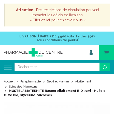
Attention
: Des restrictions de circulation peuvent
impacter les délais de livraison.
»
Cliquez ici pour en savoir plus
«
LIVRAISON À PARTIR DE
4,90€ (offerte dès 59€)
*
(sous conditions de poids)
Accueil
Parapharmacie
Bébé et Maman
Allaitement
Soins des Mamelons
MUSTELA MATERNITE Baume Allaitement BIO 30ml - Huile d'
Olive Bio, Glycérine, Sucroses