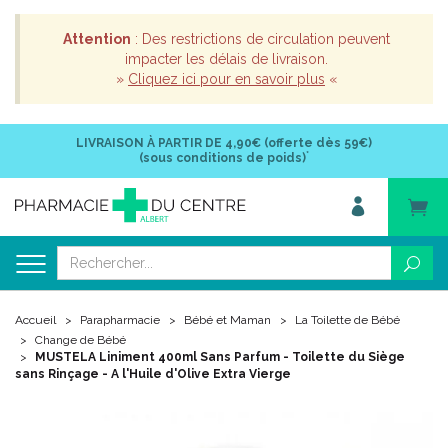
Attention
: Des restrictions de circulation peuvent
impacter les délais de livraison.
»
Cliquez ici pour en savoir plus
«
LIVRAISON À PARTIR DE
4,90€ (offerte dès 59€)
*
(sous conditions de poids)
Accueil
Parapharmacie
Bébé et Maman
La Toilette de Bébé
Change de Bébé
MUSTELA Liniment 400ml Sans Parfum - Toilette du Siège
sans Rinçage - A l'Huile d'Olive Extra Vierge