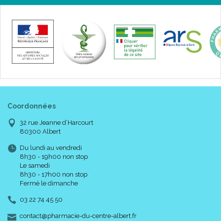
Coordonnées
32 rue Jeanne d’Harcourt
80300 Albert
Du lundi au vendredi
8h30 - 19h00 non stop
Le samedi
8h30 - 17h00 non stop
Fermé le dimanche
03 22 74 45 50
-
-
contact
@
pharmacie-du-centre-albert.fr