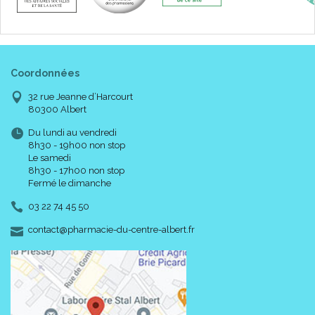
Coordonnées
32 rue Jeanne d’Harcourt
80300 Albert
Du lundi au vendredi
8h30 - 19h00 non stop
Le samedi
8h30 - 17h00 non stop
Fermé le dimanche
03 22 74 45 50
-
-
contact
@
pharmacie-du-centre-albert.fr