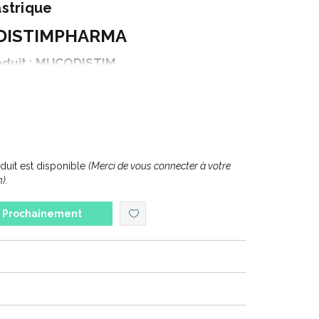
strique
DISTIMPHARMA
oduit : MUCODISTIM
onnement : 60 comprimés
uit est disponible
(Merci de vous connecter à votre
).
UDISTIMPHARMA
Prochainement
est situé à Pessac en Gironde.
nt et le marketing de compléments alimentaires et
la santé !