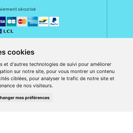
aiement sécurisé
es cookies
s et d'autres technologies de suivi pour améliorer
ation sur notre site, pour vous montrer un contenu
ités ciblées, pour analyser le trafic de notre site et
nance de nos visiteurs.
rue Jeanne d' Harcourt, 80300 Albert.
 sans ordonnance.
hanger mes préférences
ranger).
e, iPad et iPod touch), ou sur Google Play (pour Androïd 5.0 ou version
 Express, Bancontact, PayPal.
 beauté et bien-être ainsi que différents services : suivi personnalisé,
auté de la peau, des cheveux...), mesure de la glycémie, perruques.
s 30 ans, Pharmactiv réunit près de 1500 adhérents pharmaciens autour d' un
du matériel médical sous sa marque BetterLife.