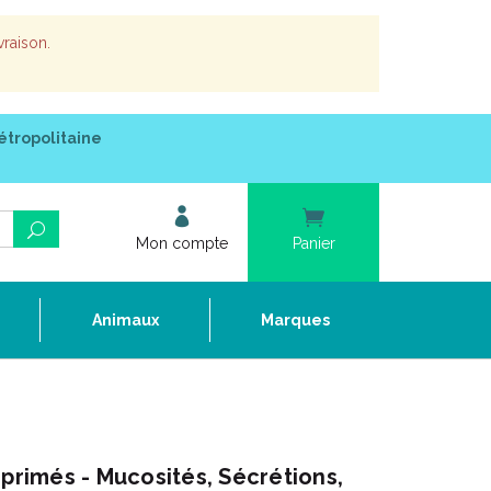
vraison.
étropolitaine
Mon compte
Panier
e
Animaux
Marques
imés - Mucosités, Sécrétions,