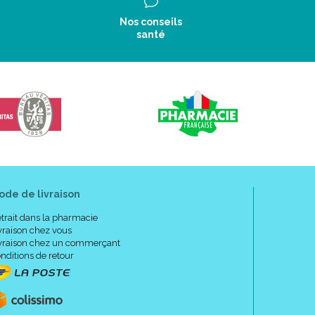
g de la chaîne avec une logistique sans faille pour
Nos conseils
ts.
santé
 ISO 22000.
e des contrôles à chacune des étapes de la
e la matière première à l’ expédition de votre
thode HACCP qui identifie, évalue et maîtrise les
 aliments.
ode de livraison
te quant à lui les Bonnes Pratiques de Fabrication
le marché sont réalisés dans le cadre de
trait dans la pharmacie
cuité, stabilité, compatibilité, …
vraison chez vous
égulièrement auditée pour vous assurer un
vraison chez un commerçant
nfiance.
nditions de retour