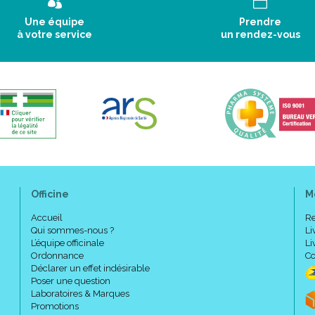
qualité irréprochable tout au lon
Une équipe
Prendre
gagner la confiance de nos clien
à votre service
un rendez-vous
Exigence qualité :
Notre démarche est certifiée
Notre équipe qualité effectu
production, de la réception d
marchandise.
Nous suivons notamment la mé
dangers liés à la sécurité des
Officine
M
Notre pôle cosmétique respec
(BPF). Des tests de mise sur 
Accueil
Re
développements produits : inno
Qui sommes-nous ?
Li
Notre démarche qualité est r
L’équipe officinale
Li
accompagnement en toute co
Ordonnance
Co
Déclarer un effet indésirable
Poser une question
Laboratoires & Marques
Promotions