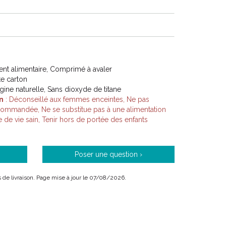
compléments alimentaires « High Tech » avec une
ue et une efficacité cliniquement testée et prouvée,
conformité avec la réglementation Européenne et
entreprise :
t alimentaire, Comprimé à avaler
ite carton
igine naturelle, Sans dioxyde de titane
n
: Déconseillé aux femmes enceintes, Ne pas
ure pour améliorer la qualité de vie.
commandée, Ne se substitue pas à une alimentation
e de vie sain, Tenir hors de portée des enfants
ualité de l’équilibre alimentaire.
» est source de déséquilibre.
Poser une question ›
is de livraison. Page mise à jour le 07/08/2026.
oire de recherche et développement, d’un site de