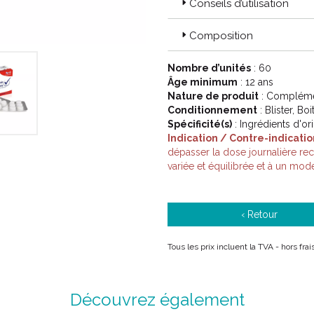
AUDISTIMPHARMA distribue des 
Conseils d’utilisation
production de type pharmaceutiq
sa technologie est brevetée en 
Composition
fabriquée en France.
Nombre d’unités
: 60
Âge minimum
: 12 ans
Mission et valeurs de l’ 
Nature de produit
: Complémen
Conditionnement
: Blister, Bo
Mission :
Spécificité(s)
: Ingrédients d'or
Indication / Contre-indicatio
Libérer le potentiel de la nat
dépasser la dose journalière re
Notre Vision :
variée et équilibrée et à un mod
La durée de vie est liée à la q
L’alimentation « industrielle 
La prophylaxie est la clef.
‹ Retour
La nature est la réponse.
« Primum non nocere ».
Tous les prix incluent la TVA - hors fra
Savoir-faire santé :
Découvrez également
Nous sommes dotés d’un laborat