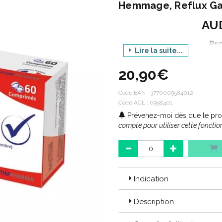
Hemmage, Reflux Ga
AU
Pr
Lire la suite...
Conditi
20,90€
Code ACL : 0958401
Code EAN :
3770009584012
Code ACL : 0958401
Code EAN : 3770009584012
Prévenez-moi dès que le prod
compte pour utiliser cette fonction
A
Le laboratoire AUDISTIMPHARMA 
Indication
Spécialisé dans le développeme
de dispositifs médicaux dédiés à 
Description