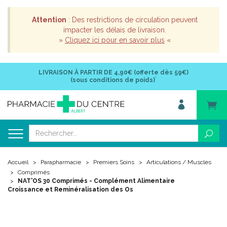
Attention
: Des restrictions de circulation peuvent
impacter les délais de livraison.
»
Cliquez ici pour en savoir plus
«
LIVRAISON À PARTIR DE
4,90€ (offerte dès 59€)
*
(sous conditions de poids)
Accueil
Parapharmacie
Premiers Soins
Articulations / Muscles
Comprimés
NAT'OS 30 Comprimés - Complément Alimentaire
Croissance et Reminéralisation des Os