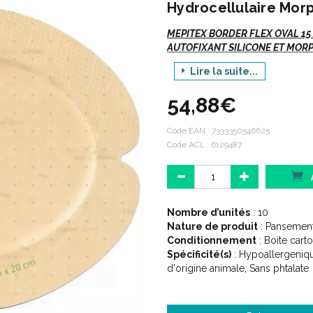
Hydrocellulaire Mor
MEPITEX BORDER FLEX OVAL 15
AUTOFIXANT SILICONE ET MOR
Lire la suite...
Indications :
54,88€
Code EAN :
7333350546625
Plaie exsudative :
Code ACL : 6129487
- Plaie chronique tels ulcère 
- Plaie aiguë telles plaie pos
coupure...).
Soin de plaie en milieu humi
Nombre d’unités
: 10
Zone de localisation difficile.
Nature de produit
: Pansement
Permet la douche.
Conditionnement
: Boite cart
Spécificité(s)
: Hypoallergeniqu
d'origine animale, Sans phtalate
Contre-indications :