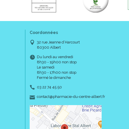
Coordonnées
32 rue Jeanne d’Harcourt
80300 Albert
Du lundi au vendredi
8h30 - 19h00 non stop
Le samedi
8h30 - 17h00 non stop
Fermé le dimanche
03 22 74 45 50
-
-
contact
@
pharmacie-du-centre-albert.fr