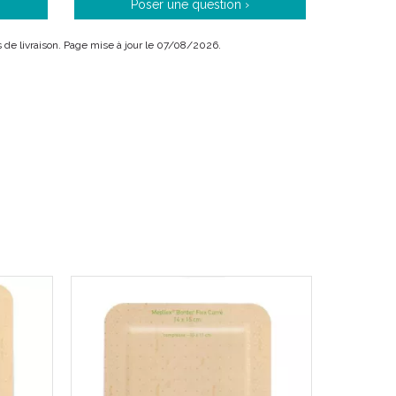
Poser une question ›
oxydants tels que les solutions d' hypochlorite ou le
is de livraison. Page mise à jour le 07/08/2026.
uto-fixant, siliconé et morpho-adaptable.
sement mousse tout-en-un qui absorbe efficacement
milieu humide optimal dans la plaie.
berges de la plaie, évitant les fuites d’exsudats sur
i réduit le risque de macération.
retirer le pansement sans traumatiser la plaie ni la
 douleur pour le patient.