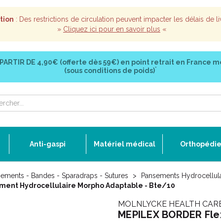
tion
: Des restrictions de circulation peuvent impacter les délais de li
»
Cliquez ici pour en savoir plus
«
 PARTIR DE
4,90€ (offerte dès 59€)
en point retrait en France m
*
(sous conditions de poids)
Anti-gaspi
Matériel médical
Orthopédi
ements - Bandes - Sparadraps - Sutures
Pansements Hydrocellula
ement Hydrocellulaire Morpho Adaptable - Bte/10
MOLNLYCKE HEALTH CAR
MEPILEX BORDER Flex