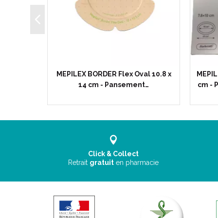
ré 17.5 x
MEPILEX BORDER Flex Oval 10.8 x
MEPIL
nt…
14 cm - Pansement…
cm - 
Click & Collect
Retrait
gratuit
en pharmacie