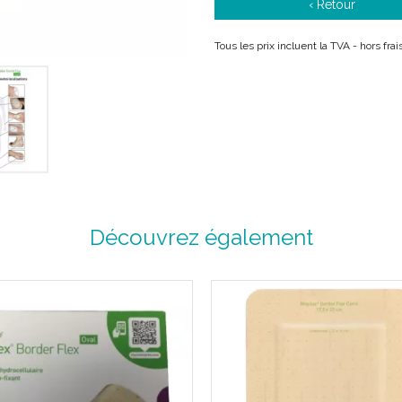
‹ Retour
Ne pas associer à des agents 
peroxyde d' hydrogène.
Tous les prix incluent la TVA - hors fra
Description :
Pansement hydrocellulaire, a
Medipilex Border est un pan
les exsudats et maintient un 
La couche Safetac® ferme les 
la peau périlésionnelle, ce qu
Découvrez également
La couche Safetac® permet de 
peau périlésionnelle, et sans
Technologie SAFETAC :