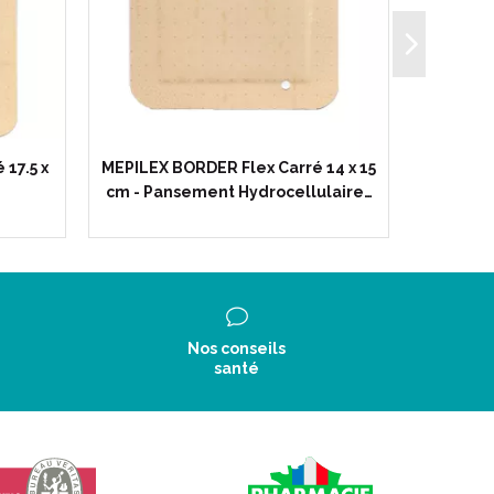
17.5 x
MEPILEX BORDER Flex Carré 14 x 15
MEPILEX
cm - Pansement Hydrocellulaire…
8
Nos conseils
santé