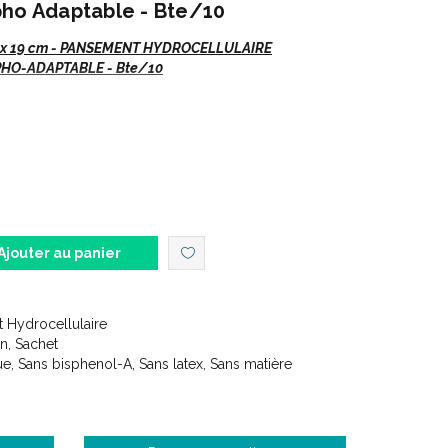
pho Adaptable - Bte/10
 x 19 cm - PANSEMENT HYDROCELLULAIRE
PHO-ADAPTABLE - Bte/10
de jambe, escarre, plaie du diabétique.
topératoire et plaie traumatique (morsure,
Ajouter au panier
de.
 Hydrocellulaire
on, Sachet
e, Sans bisphenol-A, Sans latex, Sans matière