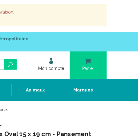
vraison.
étropolitaine
Mon compte
Panier
e
Animaux
Marques
ires
E
 Oval 15 x 19 cm - Pansement