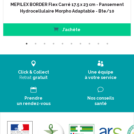
pansement primaire, les compresses Mesoft permettent l'
MEPILEX BORDER Flex Carré 17.5 x 23 cm - Pansement
absorption des excédents d'exsudats.
Hydrocellulaire Morpho Adaptable - Bte/10
J’achète
Mode d' emploi :
Click & Collect
Une équipe
Retrait
gratuit
à votre service
Prendre
Nos conseils
un rendez-vous
santé
Autres dimensions et/ou contionnements disponibles :
7, 5 x 7,5 cm - Boîte/10 Sachets de 2 Compresses
7, 5 x 7,5 cm - Boîte/25 Sachets de 2 Compresse
s