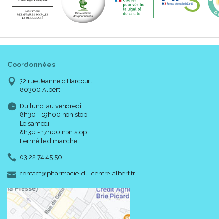
7, 5 x 7,5 cm - Boîte/50 Sachets de 2 Compresses
10 x 10 cm - Boîte/10 Sachets de 2 Compresses
10 x 10 cm - Boîte/50 Sachets de 2 Compresses
Code ACL : 7607171
Coordonnées
Code EAN : 7332430524058
32 rue Jeanne d’Harcourt
80300 Albert
Du lundi au vendredi
8h30 - 19h00 non stop
Le samedi
8h30 - 17h00 non stop
Fermé le dimanche
03 22 74 45 50
-
-
contact
@
pharmacie-du-centre-albert.fr