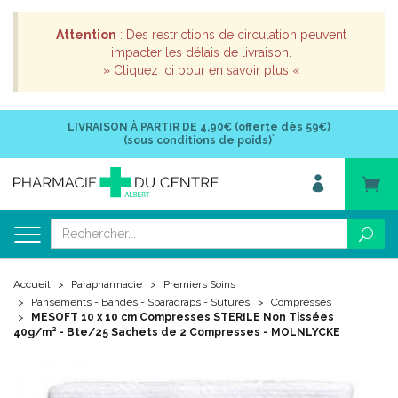
Attention
: Des restrictions de circulation peuvent
impacter les délais de livraison.
»
Cliquez ici pour en savoir plus
«
LIVRAISON À PARTIR DE
4,90€ (offerte dès 59€)
*
(sous conditions de poids)
Accueil
Parapharmacie
Premiers Soins
Pansements - Bandes - Sparadraps - Sutures
Compresses
MESOFT 10 x 10 cm Compresses STERILE Non Tissées
40g/m² - Bte/25 Sachets de 2 Compresses - MOLNLYCKE