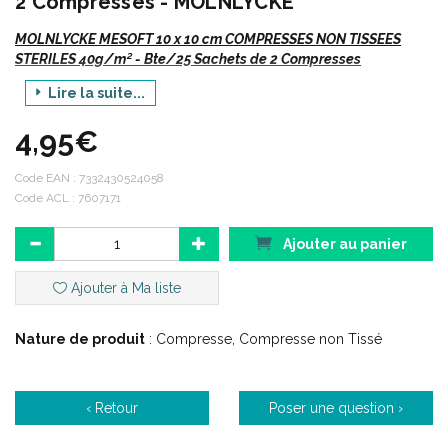
2 Compresses - MOLNLYCKE
MOLNLYCKE MESOFT 10 x 10 cm COMPRESSES NON TISSEES
STERILES 40g/m² - Bte/25 Sachets de 2 Compresses
Lire la suite...
4,95€
Indications :
Code EAN :
7332430524058
Code ACL : 7607171
Mesoft est indiqué dans les cas suivants :
Ajouter au panier
Nettoyage et antiseptie des plaies
Nettoyage et antiseptie de la peau saine avant un geste
Ajouter à Ma liste
chirurgical
Absorption des exsudats
Peau saine et tout type de plaies
Nature de produit
: Compresse, Compresse non Tissé
‹ Retour
Poser une question ›
Description :