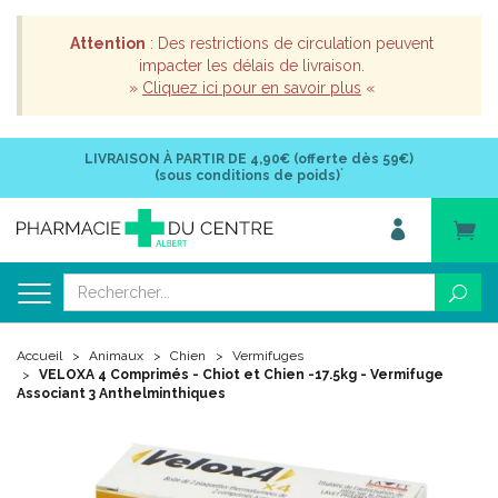
Attention
: Des restrictions de circulation peuvent
impacter les délais de livraison.
»
Cliquez ici pour en savoir plus
«
LIVRAISON À PARTIR DE
4,90€ (offerte dès 59€)
*
(sous conditions de poids)
Accueil
Animaux
Chien
Vermifuges
VELOXA 4 Comprimés - Chiot et Chien -17.5kg - Vermifuge
Associant 3 Anthelminthiques