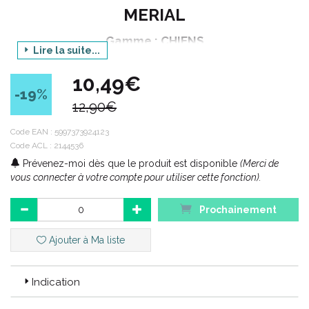
MERIAL
Gamme : CHIENS
Lire la suite...
Produit : VELOXA - CHIOTS ET CHIENS DE MOINS
DE 17.5 kg
10,49€
-19
%
Conditionnement : 4 comprimés
12,90€
Code EAN :
5997373924123
Code ACL : 2144536
Code ACL : 2144536
Code EAN : 5997373924123
Prévenez-moi dès que le produit est disponible
(Merci de
vous connecter à votre compte pour utiliser cette fonction).
Prochainement
Ajouter à Ma liste
Indication