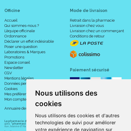
Officine
Mode de livraison
Accueil
Retrait dans la pharmacie
Qui sommes-nous ?
Livraison chez vous
L’équipe officinale
Livraison chez un commerçant
Ordonnance
Conditions de retour
Déclarer un effet indésirable
Poser une question
Laboratoires & Marques
Promotions
Espace conseil
Newsletter
Paiement sécurisé
CGV
Mentions légales
Données personnelles
Cookies
Nous utilisons des
Mes préférences Cookies
Mon compte
cookies
Annuaire des pharmacies
Nous utilisons des cookies et d'autres
La pharmacie du centre à Albert
(80300) est une pharmacie française certifiée ISO
technologies de suivi pour améliorer
9001.
"pharmacie-du-centre-albert.fr "
est le site internet de l
a pharmacie du centre
, 32
rue Jeanne d' Harcourt, 80300 Albert.
votre expérience de navigation sur