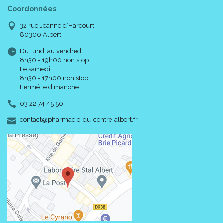
Coordonnées
32 rue Jeanne d’Harcourt
80300 Albert
Du lundi au vendredi
8h30 - 19h00 non stop
Le samedi
8h30 - 17h00 non stop
Fermé le dimanche
03 22 74 45 50
-
-
contact
@
pharmacie-du-centre-albert.fr