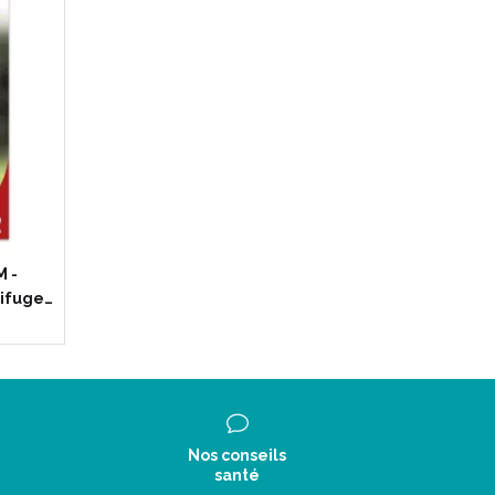
 -
mifuge…
Nos conseils
santé