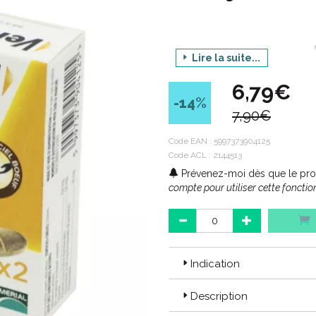
Lire la suite...
Produit : VELOXA - 
6,79€
Conditi
-14
%
7,90€
Code ACL : 2144513
Code EAN :
5997373904125
Code ACL : 2144513
Code EAN : 5997373904125
Prévenez-moi dès que le prod
compte pour utiliser cette fonction
Indication
Description