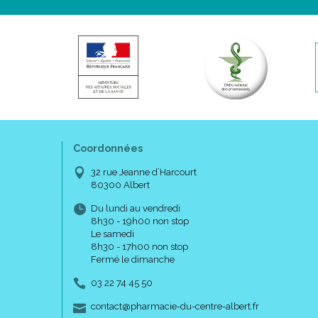
Coordonnées
32 rue Jeanne d’Harcourt
80300 Albert
Du lundi au vendredi
8h30 - 19h00 non stop
Le samedi
8h30 - 17h00 non stop
Fermé le dimanche
03 22 74 45 50
-
-
contact
@
pharmacie-du-centre-albert.fr