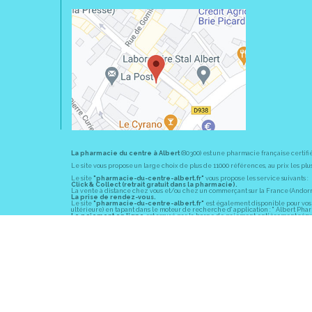
La pharmacie du centre à Albert
(80300) est une pharmacie française certifi
Le site vous propose un large choix de plus de 11000 références, au prix les 
Le site
"pharmacie-du-centre-albert.fr"
vous propose les service suivants :
Click & Collect (retrait gratuit dans la pharmacie).
La vente à distance chez vous et/ou chez un commerçant sur la France (Andorre, 
La prise de rendez-vous.
Le site
"pharmacie-du-centre-albert.fr"
est également disponible pour vos s
ultérieure) en tapant dans le moteur de recherche d' application : " Albert Pha
Le paiement en ligne
est assuré par la borne de paiement entièrement sécuri
En officine,
la pharmacie du centre à Albert
(80300) vous propose ses conseil
diabète, sevrage tabagique, risques cardiovasculaires, prise de tension artériell
La pharmacie du centre à Albert
(80300) fait partie du groupement
Pharmac
objectif commun : devenir un véritable « relais santé » au service des client
Les horaires d'ouverture
sont de 8h30 à 19h00 non stop du lundi au vendredi 
Vous pouvez contacter
la pharmacie du centre à Albert
(80300) par téléphone
Pour le dimanche et la nuit, vous pouvez trouver l
a pharmacie de garde
la pl