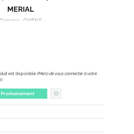
MERIAL
Gamme : CHIENS
CHIOTS ET CHIENS DE MOINS DE 17.5 kg
onnement : 2 comprimés
uit est disponible
(Merci de vous connecter à votre
).
Prochainement