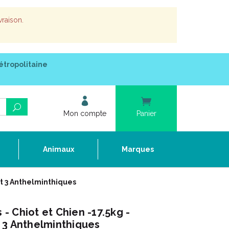
vraison.
étropolitaine
Mon compte
Panier
e
Animaux
Marques
nt 3 Anthelminthiques
 Chiot et Chien -17.5kg -
 3 Anthelminthiques