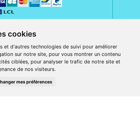
es cookies
s et d'autres technologies de suivi pour améliorer
ation sur notre site, pour vous montrer un contenu
ités ciblées, pour analyser le trafic de notre site et
nance de nos visiteurs.
rue Jeanne d' Harcourt, 80300 Albert.
 sans ordonnance.
hanger mes préférences
ranger).
e, iPad et iPod touch), ou sur Google Play (pour Androïd 5.0 ou version
 Express, Bancontact, PayPal.
 beauté et bien-être ainsi que différents services : suivi personnalisé,
auté de la peau, des cheveux...), mesure de la glycémie, perruques.
s 30 ans, Pharmactiv réunit près de 1500 adhérents pharmaciens autour d' un
du matériel médical sous sa marque BetterLife.