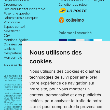
L’équipe officinale
Livraison chez un commerçant
Ordonnance
Conditions de retour
Déclarer un effet indésirable
Poser une question
Laboratoires & Marques
Promotions
Espace conseil
Newsletter
Paiement sécurisé
CGV
Mentions légales
Données personnelles
Cookies
Nous utilisons des
Mes préférences Cookies
Mon compte
cookies
Annuaire des pharmacies
Nous utilisons des cookies et d'autres
technologies de suivi pour améliorer
La pharmacie du centre à Albert
(80300) est une pharmacie française certifiée ISO
9001.
"pharmacie-du-centre-albert.fr "
est le site internet de l
a pharmacie du centre
, 32
rue Jeanne d' Harcourt, 80300 Albert.
votre expérience de navigation sur
Le site vous propose un large choix de plus de 11000 références, au prix les plus bas possible
: 9400 en parapharmacie, animaux, orthopédie, matériel médical. 1700 en médicaments sans
notre site, pour vous montrer un
ordonnance.
contenu personnalisé et des publicités
Le site
"pharmacie-du-centre-albert.fr"
vous propose les service suivants :
Click & Collect (retrait gratuit dans la pharmacie).
La vente à distance chez vous et/ou chez un commerçant sur la France (Andorre, Monaco et
ciblées, pour analyser le trafic de notre
DOM), l' Europe et le monde entier (livraison assuré par Colissimo et ses partenaires à l'
étranger).
La prise de rendez-vous.
site et pour comprendre la provenance
Le site
"pharmacie-du-centre-albert.fr"
est également disponible pour vos smartphones et
tablettes. Vous pouvez télécharger gratuitement l' application sur l' AppStore (pour iPhone, iPad