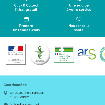
Click & Collect
Une équipe
Retrait
gratuit
à votre service
Prendre
Nos conseils
un rendez-vous
santé
Coordonnées
32 rue Jeanne d’Harcourt
80300 Albert
Du lundi au vendredi