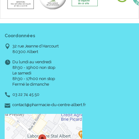
Coordonnées
32 rue Jeanne d’Harcourt
80300 Albert
Du lundi au vendredi
8h30 - 19h00 non stop
Le samedi
8h30 - 17h00 non stop
Fermé le dimanche
03 22 74 45 50
-
-
contact
@
pharmacie-du-centre-albert.fr