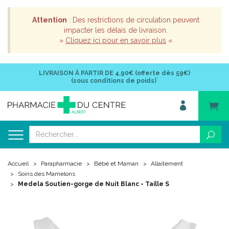
Attention
: Des restrictions de circulation peuvent
impacter les délais de livraison.
»
Cliquez ici pour en savoir plus
«
LIVRAISON À PARTIR DE
4,90€ (offerte dès 59€)
*
(sous conditions de poids)
Accueil
Parapharmacie
Bébé et Maman
Allaitement
Soins des Mamelons
Medela Soutien-gorge de Nuit Blanc - Taille S