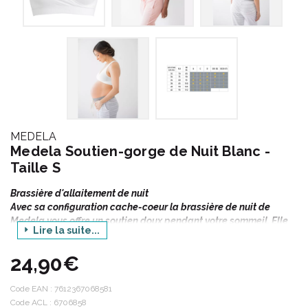
MEDELA
Medela Soutien-gorge de Nuit Blanc -
Taille S
Brassière d'allaitement de nuit
Avec sa configuration cache-coeur la brassière de nuit de
Medela vous offre un soutien doux pendant votre sommeil. Elle
Lire la suite...
assure votre confort nocturne pendant la grossesse et/ou
l'allaitement.
24,90€
Vue d'ensemble : brassière de nuit
Code EAN :
7612367068581
Code ACL : 6706858