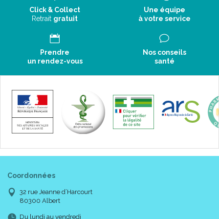
Click & Collect
Une équipe
Retrait
gratuit
à votre service
Prendre
Nos conseils
un rendez-vous
santé
Coordonnées
32 rue Jeanne d’Harcourt
80300 Albert
Du lundi au vendredi