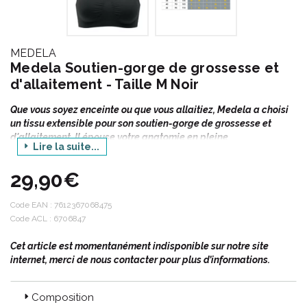
MEDELA
Medela Soutien-gorge de grossesse et
d'allaitement - Taille M Noir
Que vous soyez enceinte ou que vous allaitiez, Medela a choisi
un tissu extensible pour son soutien-gorge de grossesse et
d'allaitement. Il épouse votre anatomie en pleine
Lire la suite...
transformation pour vous apporter soutien et confort du matin
au soir.
29,90€
Vue d'ensemble
Tissu extensible qui galbe et s'adapte à votre poitrine
Code EAN :
7612367068475
Sans couture et sans armature pour un plus grand confort
Code ACL : 6706847
Bande sous poitrine ajustée et élastique, pour un meilleur
Cet article est momentanément indisponible sur notre site
soutien
internet, merci de nous contacter pour plus d’informations.
Bonnets dégrafables amovibles d'une seule main pour un
contact peau-à-peau immédiat avec votre bébé
Trois rangs de crochets (et d'œillets sur les tailles L et XL)
Composition
assurent un soutien plus efficace