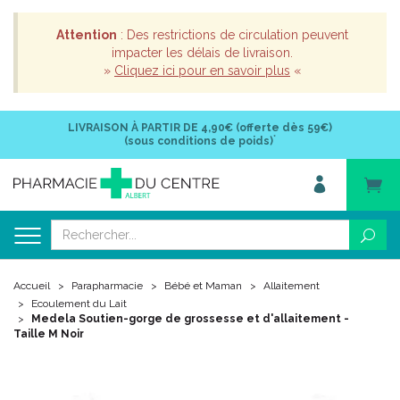
Attention
: Des restrictions de circulation peuvent
impacter les délais de livraison.
»
Cliquez ici pour en savoir plus
«
LIVRAISON À PARTIR DE
4,90€ (offerte dès 59€)
*
(sous conditions de poids)
Accueil
Parapharmacie
Bébé et Maman
Allaitement
Ecoulement du Lait
Medela Soutien-gorge de grossesse et d'allaitement -
Taille M Noir