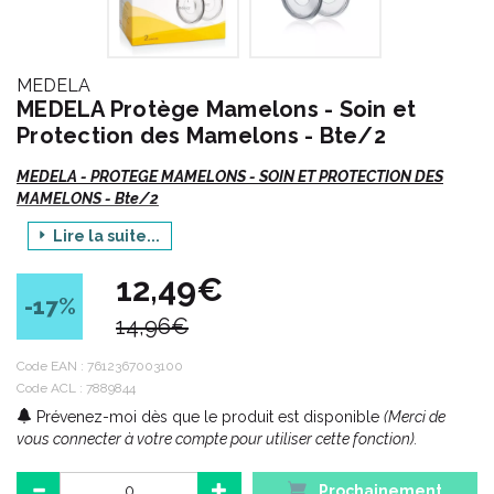
MEDELA
MEDELA Protège Mamelons - Soin et
Protection des Mamelons - Bte/2
MEDELA - PROTEGE MAMELONS - SOIN ET PROTECTION DES
MAMELONS - Bte/2
Lire la suite...
Pour les problèmes d' allaitement dus à des mamelons
douloureux ou présentant des crevasses.
12,49€
-17
%
Des seins ou des mamelons douloureux ne devraient pas vous
14,96€
empêcher d'allaiter. L'allaitement est une formidable expérience
tant pour la mère que pour le bébé. Malgré tout, il arrive que
Code EAN :
7612367003100
certaines femmes éprouvent des difficultés à allaiter et préfèrent
Code ACL : 7889844
y renoncer. Nous pouvons vous aider à surmonter vos
Prévenez-moi dès que le produit est disponible
(Merci de
problèmes d'allaitement.
vous connecter à votre compte pour utiliser cette fonction).
Prochainement