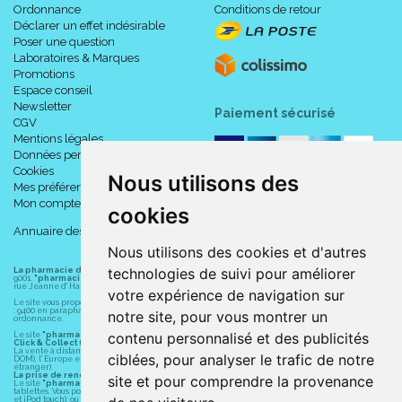
Ordonnance
Conditions de retour
Déclarer un effet indésirable
Poser une question
Laboratoires & Marques
Promotions
Espace conseil
Newsletter
Paiement sécurisé
CGV
Mentions légales
Données personnelles
Cookies
Nous utilisons des
Mes préférences Cookies
Mon compte
cookies
Annuaire des pharmacies
Nous utilisons des cookies et d'autres
technologies de suivi pour améliorer
La pharmacie du centre à Albert
(80300) est une pharmacie française certifiée ISO
9001.
"pharmacie-du-centre-albert.fr "
est le site internet de l
a pharmacie du centre
, 32
rue Jeanne d' Harcourt, 80300 Albert.
votre expérience de navigation sur
Le site vous propose un large choix de plus de 11000 références, au prix les plus bas possible
: 9400 en parapharmacie, animaux, orthopédie, matériel médical. 1700 en médicaments sans
notre site, pour vous montrer un
ordonnance.
contenu personnalisé et des publicités
Le site
"pharmacie-du-centre-albert.fr"
vous propose les service suivants :
Click & Collect (retrait gratuit dans la pharmacie).
La vente à distance chez vous et/ou chez un commerçant sur la France (Andorre, Monaco et
ciblées, pour analyser le trafic de notre
DOM), l' Europe et le monde entier (livraison assuré par Colissimo et ses partenaires à l'
étranger).
La prise de rendez-vous.
site et pour comprendre la provenance
Le site
"pharmacie-du-centre-albert.fr"
est également disponible pour vos smartphones et
tablettes. Vous pouvez télécharger gratuitement l' application sur l' AppStore (pour iPhone, iPad
et iPod touch), ou sur Google Play (pour Androïd 5.0 ou version ultérieure) en tapant dans le