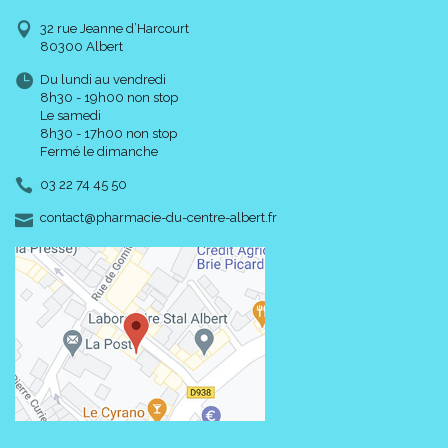
32 rue Jeanne d’Harcourt
80300 Albert
Du lundi au vendredi
8h30 - 19h00 non stop
Le samedi
8h30 - 17h00 non stop
Fermé le dimanche
03 22 74 45 50
-
-
contact
@
pharmacie-du-centre-albert.fr