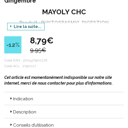
Gingembre
MAYOLY CHC
Produit : PHYTOSPASMYL DIGESTION
Lire la suite...
Conditionnement : 30 capsules
8,79€
-12
%
9,95€
Code ACL : 2790027
Code EAN : 3701427900276
Code EAN :
3701427900276
Code ACL : 2790027
Cet article est momentanément indisponible sur notre site
internet, merci de nous contacter pour plus d’informations.
Indication
Description
Conseils d’utilisation