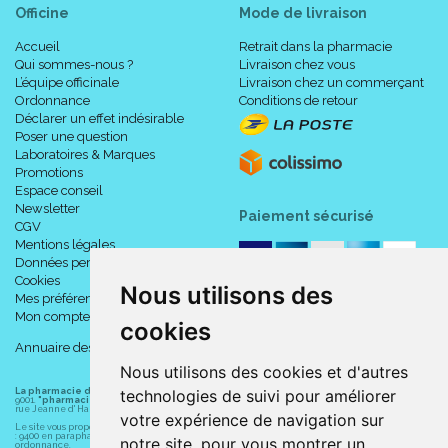
Officine
Mode de livraison
Accueil
Retrait dans la pharmacie
Qui sommes-nous ?
Livraison chez vous
L’équipe officinale
Livraison chez un commerçant
Ordonnance
Conditions de retour
Déclarer un effet indésirable
Poser une question
Laboratoires & Marques
Promotions
Espace conseil
Newsletter
Paiement sécurisé
CGV
Mentions légales
Données personnelles
Cookies
Nous utilisons des
Mes préférences Cookies
Mon compte
cookies
Annuaire des pharmacies
Nous utilisons des cookies et d'autres
La pharmacie du centre à Albert
(80300) est une pharmacie française certifiée ISO
technologies de suivi pour améliorer
9001.
"pharmacie-du-centre-albert.fr "
est le site internet de l
a pharmacie du centre
, 32
rue Jeanne d' Harcourt, 80300 Albert.
votre expérience de navigation sur
Le site vous propose un large choix de plus de 11000 références, au prix les plus bas possible
: 9400 en parapharmacie, animaux, orthopédie, matériel médical. 1700 en médicaments sans
notre site, pour vous montrer un
ordonnance.