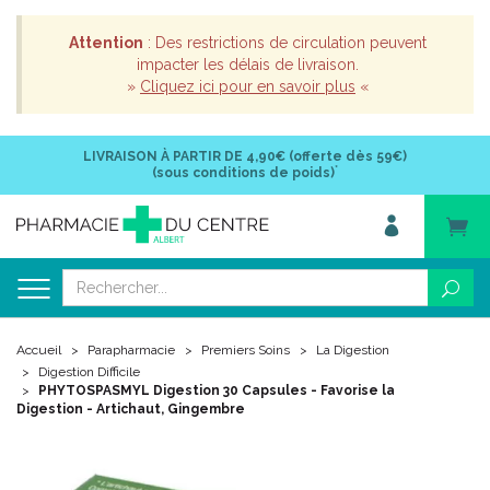
Attention
: Des restrictions de circulation peuvent
impacter les délais de livraison.
»
Cliquez ici pour en savoir plus
«
LIVRAISON À PARTIR DE
4,90€ (offerte dès 59€)
*
(sous conditions de poids)
Accueil
Parapharmacie
Premiers Soins
La Digestion
Digestion Difficile
PHYTOSPASMYL Digestion 30 Capsules - Favorise la
Digestion - Artichaut, Gingembre