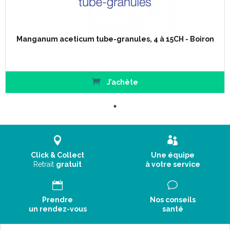
Manganum aceticum tube-granules, 4 à 15CH - Boiron
J’achète
Click & Collect
Une équipe
Retrait
gratuit
à votre service
Prendre
Nos conseils
un rendez-vous
santé