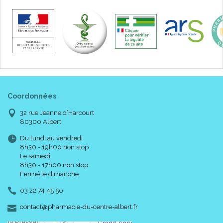
Coordonnées
32 rue Jeanne d’Harcourt
80300 Albert
Du lundi au vendredi
8h30 - 19h00 non stop
Le samedi
8h30 - 17h00 non stop
Fermé le dimanche
03 22 74 45 50
-
-
contact
@
pharmacie-du-centre-albert.fr