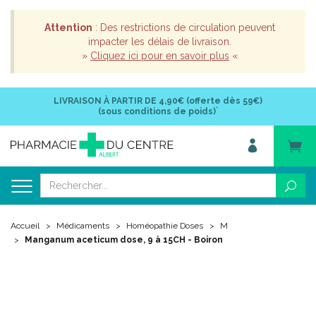
Attention
: Des restrictions de circulation peuvent
impacter les délais de livraison.
»
Cliquez ici pour en savoir plus
«
LIVRAISON À PARTIR DE
4,90€ (offerte dès 59€)
*
(sous conditions de poids)
Accueil
Médicaments
Homéopathie Doses
M
Manganum aceticum dose, 9 à 15CH - Boiron