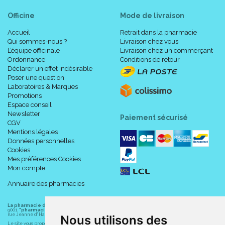
Officine
Mode de livraison
Accueil
Retrait dans la pharmacie
Qui sommes-nous ?
Livraison chez vous
L’équipe officinale
Livraison chez un commerçant
Ordonnance
Conditions de retour
Déclarer un effet indésirable
Poser une question
Laboratoires & Marques
Promotions
Espace conseil
Newsletter
Paiement sécurisé
CGV
Mentions légales
Données personnelles
Cookies
Mes préférences Cookies
Mon compte
Annuaire des pharmacies
La pharmacie du centre à Albert
(80300) est une pharmacie française certifiée ISO
9001.
"pharmacie-du-centre-albert.fr "
est le site internet de l
a pharmacie du centre
, 32
rue Jeanne d' Harcourt, 80300 Albert.
Nous utilisons des
Le site vous propose un large choix de plus de 11000 références, au prix les plus bas possible