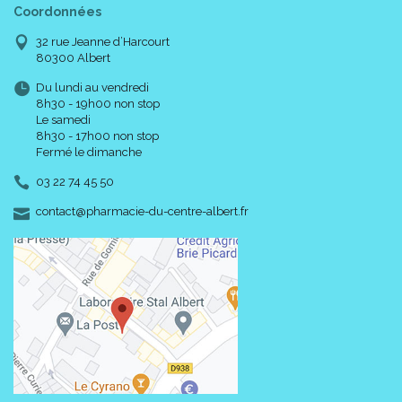
Coordonnées
32 rue Jeanne d’Harcourt
80300 Albert
Du lundi au vendredi
8h30 - 19h00 non stop
Le samedi
8h30 - 17h00 non stop
Fermé le dimanche
03 22 74 45 50
-
-
contact
@
pharmacie-du-centre-albert.fr