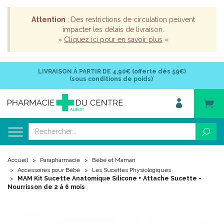
Attention
: Des restrictions de circulation peuvent
impacter les délais de livraison.
»
Cliquez ici pour en savoir plus
«
LIVRAISON À PARTIR DE
4,90€ (offerte dès 59€)
*
(sous conditions de poids)
Accueil
Parapharmacie
Bébé et Maman
Accessoires pour Bébé
Les Sucettes Physiologiques
MAM Kit Sucette Anatomique Silicone + Attache Sucette -
Nourrisson de 2 à 6 mois