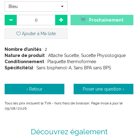
Longueur adaptée au bébé.
Lavable et résistant.
Bleu
Velcro multi fonctions :
La patte velcro peut accrocher sucettes et anneaux de
Prochainement
dentition.
La bague en silicone peut accrocher les sucettes sans
Ajouter à Ma liste
anneau.
Facile à utiliser :
Nombre d’unités
Mécanisme coulissant pour être utilisé d' une seule main.
: 2
Nature de produit
Quelques secondes suffisent pour fixer la pince à un
: Attache Sucette, Sucette Physiologique
Conditionnement
vêtement.
: Plaquette thermoformée
Spécificité(s)
: Sans bisphenol-A, Sans BPA sans BPS
Sucette :
‹ Retour
Poser une question ›
Collerette : contact agréable avec la peau.
Doux comme la peau : douceur unique brevetée par MAM.
Bouton : facile à attraper ; permet de fixer aisément l' attache
Tous les prix incluent la TVA - hors frais de livraison. Page mise à jour le
sucette.
09/08/2026.
Design MAM : forme symétrique qui se place naturellement
dans la bonne position ; conçue en collaboration avec des
dentistes, pour assurer un développement bucco-dentaire
Découvrez également
optimal.