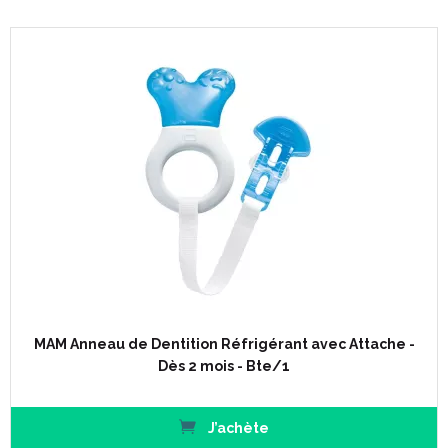
Code ACL : 6019560
Code EAN : 9001616676956
MAM Anneau de Dentition Réfrigérant avec Attache -
Dès 2 mois - Bte/1
J’achète