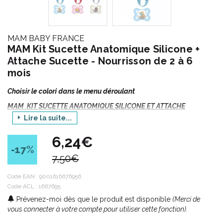
MAM BABY FRANCE
MAM Kit Sucette Anatomique Silicone +
Attache Sucette - Nourrisson de 2 à 6
mois
Choisir le colori dans le menu déroulant
MAM KIT SUCETTE ANATOMIQUE SILICONE ET ATTACHE
SUCETTE pour Nourrissons de 2 à 6 MOIS - Bte/1+1
Lire la suite...
Les décors sont susceptibles de varier avec les collections
6,24€
-17
%
Description :
7,50€
Code EAN :
9001616676956
Attache sucette :
Code ACL : 1667695
Prévenez-moi dès que le produit est disponible
(Merci de
S' adapte à toutes formes de sucettes.
vous connecter à votre compte pour utiliser cette fonction).
Cordon souple :