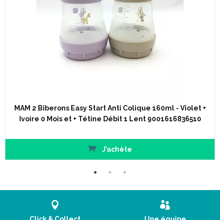
coliques de 80 % des bébés qui l'utilisent*
Ouvertures ultra larges pour un remplissage et un nettoyage
aisés
Sa fonction autostérilisante en fait un article idéal pour les
sorties !
MAM 2 Biberons Easy Start Anti Colique 160ml - Violet +
Ivoire 0 Mois et + Tétine Débit 1 Lent 9001616836510
J’achète
Click & Collect
Une équipe