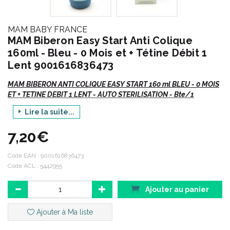
MAM BABY FRANCE
MAM Biberon Easy Start Anti Colique
160ml - Bleu - 0 Mois et + Tétine Débit 1
Lent 9001616836473
MAM BIBERON ANTI COLIQUE EASY START 160 ml BLEU - 0 MOIS
ET + TETINE DEBIT 1 LENT - AUTO STERILISATION - Bte/1
Le biberon est bleu ciel et les motifs peuvent être différents.
Lire la suite...
Les décors sont susceptibles de varier avec les collections
7,20€
MAM propose des solutions pour tous les âges. Rien de plus
Code EAN :
9001616836473
simple que d' apprendre à boire dans ces conditions. Le
Code ACL : 5442955
passage de l' allaitement au sein ou au biberon à l' usage du
verre se fait de manière progressive.
Ajouter au panier
Tous les contenants MAM sont garantis sans bisphénol A et
Ajouter à Ma liste
offrent une grande sécurité aux bébés.