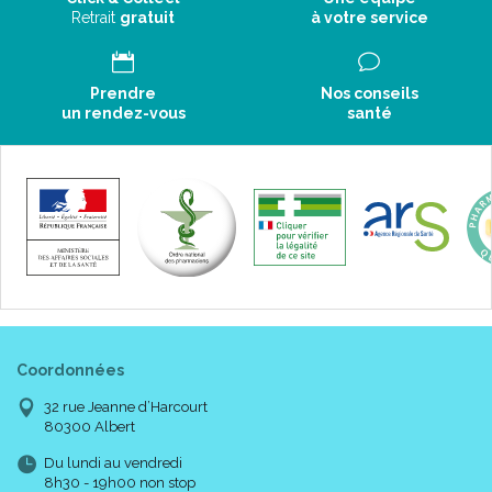
Retrait
gratuit
à votre service
Prendre
Nos conseils
un rendez-vous
santé
1. Bouchon de protection
Anti-fuite.
Sert aussi de doseur.
2. Tétine SkinSoft™ en silicone
Design plat et symétrique unique : semblable à la forme du
mamelon pendant l ’allaitement. Surface soyeuse en silicone
pour une sensation familière.
Cette tétine de biberon est acceptée par 94 % des bébés (1).
Coordonnées
3. Grandes ouvertures
32 rue Jeanne d’Harcourt
Facile à remplir.
80300 Albert
Nettoyage facile et rapide.
4. Base aérée
Du lundi au vendredi
8h30 - 19h00 non stop