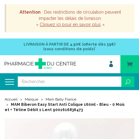
Attention
: Des restrictions de circulation peuvent
impacter les délais de livraison.
»
Cliquez ici pour en savoir plus
«
LIVRAISON À PARTIR DE
4,90€ (offerte dès 59€)
*
(sous conditions de poids)
Accueil
Marque
Mam Baby France
MAM Biberon Easy Start Anti Colique 160ml - Bleu - 0 Mois
et + Tétine Débit 1 Lent 9001616836473