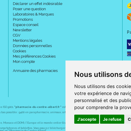
Déclarer un effet indésirable
Poser une question
Laboratoires & Marques
Promotions
Espace conseil
Newsletter
P
CGV
Mentions légales
Données personnelles
Cookies
Mes préférences Cookies
Mon compte
Annuaire des pharmacies
Nous utilisons d
Nous utilisons des cookie
votre expérience de navig
personnalisé et des public
pour comprendre la prove
ée ISO 9001.
"pharmacie-du-centre-albert.fr "
est le site internet de l
a pharmacie du centre
, 32 
plus bas possible : 9400 en parapharmacie, animaux, orthopédie, matériel médical. 1700 en médicaments
J'accepte
Je refuse
C
Monaco et DOM), l' Europe et le monde entier (livraison assuré par Colissimo et ses partenaires à l' ét
martphones et tablettes. Vous pouvez télécharger gratuitement l' application sur l' AppStore (pour iPhon
rma" ou "Pharmacie du Centre Albert".