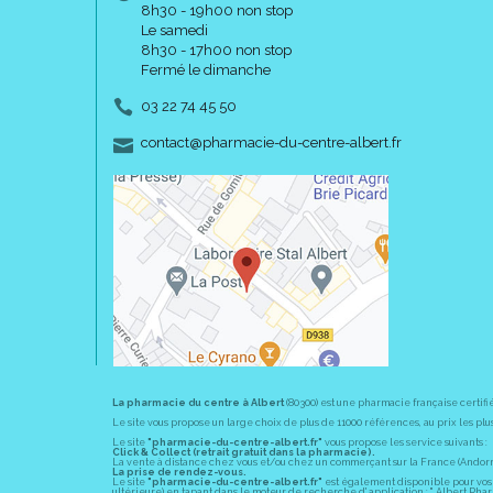
8h30 - 19h00 non stop
Le samedi
8h30 - 17h00 non stop
Fermé le dimanche
03 22 74 45 50
-
-
contact
@
pharmacie-du-centre-albert.fr
La pharmacie du centre à Albert
(80300) est une pharmacie française certifi
Le site vous propose un large choix de plus de 11000 références, au prix les 
Le site
"pharmacie-du-centre-albert.fr"
vous propose les service suivants :
Click & Collect (retrait gratuit dans la pharmacie).
La vente à distance chez vous et/ou chez un commerçant sur la France (Andorre, 
La prise de rendez-vous.
Le site
"pharmacie-du-centre-albert.fr"
est également disponible pour vos s
ultérieure) en tapant dans le moteur de recherche d' application : " Albert Pha