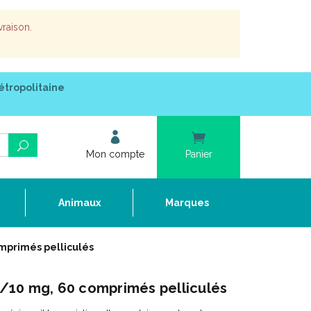
vraison.
étropolitaine
Mon compte
Panier
e
Animaux
Marques
mprimés pelliculés
10 mg, 60 comprimés pelliculés