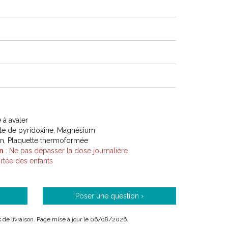
à avaler
te de pyridoxine, Magnésium
on, Plaquette thermoformée
n
: Ne pas dépasser la dose journalière
tée des enfants
Poser une question ›
ais de livraison. Page mise à jour le 06/08/2026.