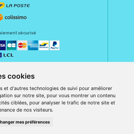
aiement sécurisé
es cookies
s et d'autres technologies de suivi pour améliorer
ation sur notre site, pour vous montrer un contenu
ités ciblées, pour analyser le trafic de notre site et
nance de nos visiteurs.
rue Jeanne d' Harcourt, 80300 Albert.
 sans ordonnance.
hanger mes préférences
ranger).
e, iPad et iPod touch), ou sur Google Play (pour Androïd 5.0 ou version