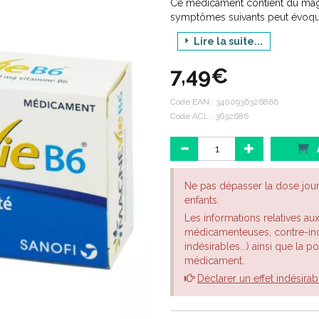
Ce médicament contient du magn
symptômes suivants peut évoque
· nervosité, irritabilité, anxiét
Lire la suite...
· manifestations d'anxiété, telle
7,49€
· crampes musculaires, fourmil
symptômes.
Code EAN :
3400936326866
En l'absence d'amélioration de 
Code ACL : 3632686
n'est pas utile de le poursuivre.
Ne pas dépasser la dose jou
enfants.
Les informations relatives au
médicamenteuses, contre-indi
indésirables...) ainsi que la 
médicament.
Déclarer un effet indésirab