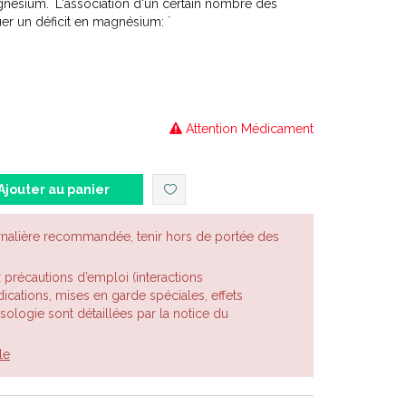
ésium. `L'association d'un certain nombre des
r un déficit en magnésium: `
é légère, fatigue passagère, troubles mineurs du sommeil
s que spasmes digestifs ou palpitations (coeur sain)
lements L'apport du magnésium peut améliorer ces
Attention Médicament
ces symptômes au bout d'un mois de traitement, il
Ajouter au panier
rnalière recommandée, tenir hors de portée des
x précautions d’emploi (interactions
cations, mises en garde spéciales, effets
posologie sont détaillées par la notice du
le