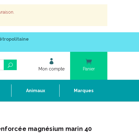
vraison.
étropolitaine
Mon compte
Panier
e
Animaux
Marques
enforcée magnésium marin 40