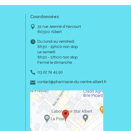
Coordonnées
32 rue Jeanne d’Harcourt
80300 Albert
Du lundi au vendredi
8h30 - 19h00 non stop
Le samedi
8h30 - 17h00 non stop
Fermé le dimanche
03 22 74 45 50
-
-
contact
@
pharmacie-du-centre-albert.fr