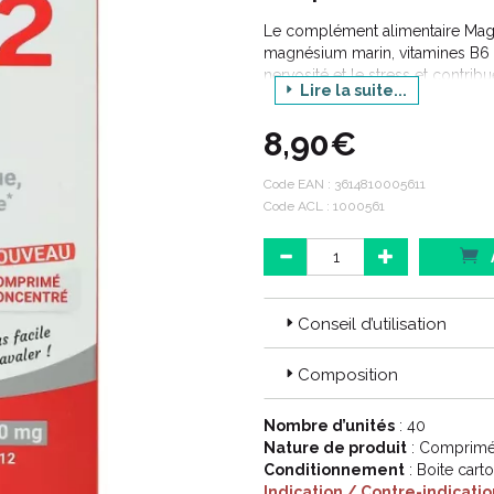
Le complément alimentaire Mag
magnésium marin, vitamines B6 e
nervosité et le stress et contrib
Lire la suite...
sous la forme de comprimés con
magnésium d'être assimilé progr
8,90€
journée.
Code EAN :
3614810005611
Code ACL : 1000561
Conseil d’utilisation
Composition
Nombre d’unités
: 40
Nature de produit
: Comprimé 
Conditionnement
: Boite cart
Indication / Contre-indicatio