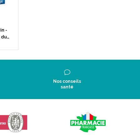
n -
 du…
Nos conseils
santé