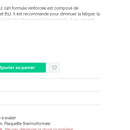
2 24h formule renforcée est composé de
t B12. Il est recommandé pour diminuer la fatigue, la
ue à une fonction musculaire normale. Il se présente
centrés à libération prolongée permettant au
essivement par l'organisme tout au long de la
Ajouter au panier
à avaler
on, Plaquette thermoformée
n
: Ne pas dépasser la dose journalière