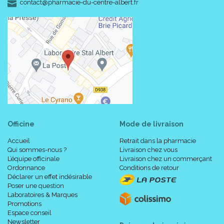
-
-
contact
@
pharmacie-du-centre-albert.fr
Officine
Mode de livraison
Accueil
Retrait dans la pharmacie
Qui sommes-nous ?
Livraison chez vous
L’équipe officinale
Livraison chez un commerçant
Ordonnance
Conditions de retour
Déclarer un effet indésirable
Poser une question
Laboratoires & Marques
Promotions
Espace conseil
Newsletter