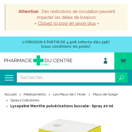
Attention
: Des restrictions de circulation peuvent
impacter les délais de livraison.
»
Cliquez ici pour en savoir plus
«
LIVRAISON À PARTIR DE
4,90€ (offerte dès 59€)
*
(sous conditions de poids)
Accueil
Médicaments
Les Maux de l' Hiver
Maux de Gorge
Sprays Collutoires
Lysopaïne Menthe pulvérisations buccale- Spray 20 ml