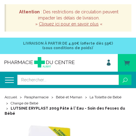
Attention
: Des restrictions de circulation peuvent
impacter les délais de livraison.
»
Cliquez ici pour en savoir plus
«
LIVRAISON À PARTIR DE
4,90€ (offerte dès 59€)
*
(sous conditions de poids)
Accueil
Parapharmacie
Bébé et Maman
La Toilette de Bébé
Change de Bébé
LUTSINE ERYPLAST 200g Pâte à l' Eau - Soin des Fesses du
Bébé