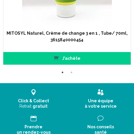
Composition :
Aqua, glycerin, zinc oxide, PEG-90, talc, kaolin, silica, panthenol,
butylene glycol, capryloyl glycine, oleyl acetate, phytic acid,
MITOSYL Naturel, Crème de change 3 en 1 , Tube/ 70ml,
hydroxyethylcellulose, o-cymen-5-ol, pantolactone, CI 77891.
3615840000454
Code EAN : 7350087736334
J’achète
Click & Collect
Une équipe
Retrait
gratuit
à votre service
Prendre
Nos conseils
un rendez-vous
santé