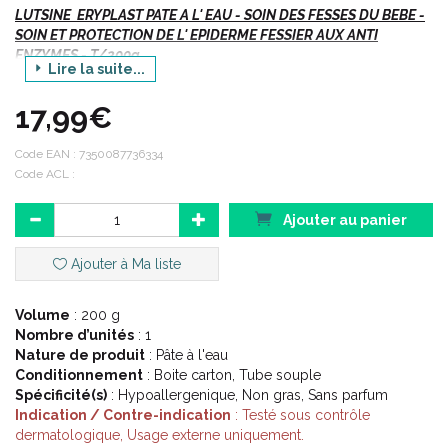
LUTSINE ERYPLAST PATE A L' EAU - SOIN DES FESSES DU BEBE -
SOIN ET PROTECTION DE L' EPIDERME FESSIER AUX ANTI
ENZYMES - T/200g
Lire la suite...
17,99€
Indications :
Code EAN :
7350087736334
Code ACL :
Soin et protection des rougeurs et des irritations de l'
épiderme fessier du nourrisson.
Ajouter au panier
Change.
Ajouter à Ma liste
Description :
Volume
: 200 g
Nombre d’unités
: 1
Nature de produit
: Pâte à l'eau
Eryplast Pâte à l' Eau a été spécialement développée pour
Conditionnement
: Boite carton, Tube souple
éviter et apaiser les irritations et les rougeurs de l' épiderme
Spécificité(s)
: Hypoallergenique, Non gras, Sans parfum
fessier.
Indication / Contre-indication
: Testé sous contrôle
Cette pâte à l' eau à base de zinc constitue une barrière
dermatologique, Usage externe uniquement.
absorbante et non occlusive qui aide à prévenir l' infection.