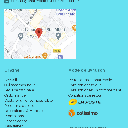
-
-
contact
@
pharmacie-du-centre-albert.fr
Officine
Mode de livraison
Accueil
Retrait dans la pharmacie
Qui sommes-nous ?
Livraison chez vous
L’équipe officinale
Livraison chez un commerçant
Ordonnance
Conditions de retour
Déclarer un effet indésirable
Poser une question
Laboratoires & Marques
Promotions
Espace conseil
Newsletter