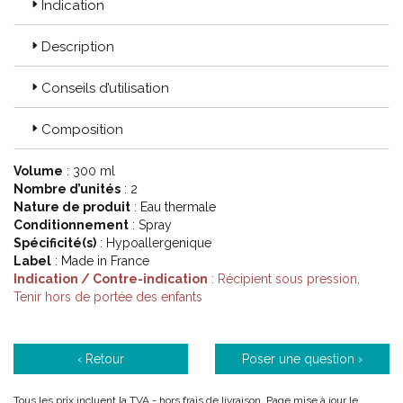
Indication
Description
Conseils d’utilisation
Composition
Volume
: 300 ml
Nombre d’unités
: 2
Nature de produit
: Eau thermale
Conditionnement
: Spray
Spécificité(s)
: Hypoallergenique
Label
: Made in France
Indication / Contre-indication
: Récipient sous pression,
Tenir hors de portée des enfants
‹ Retour
Poser une question ›
Tous les prix incluent la TVA - hors frais de livraison. Page mise à jour le