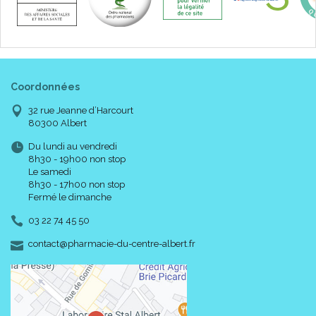
Coordonnées
32 rue Jeanne d’Harcourt
80300 Albert
Du lundi au vendredi
8h30 - 19h00 non stop
Le samedi
8h30 - 17h00 non stop
Fermé le dimanche
03 22 74 45 50
-
-
contact
@
pharmacie-du-centre-albert.fr