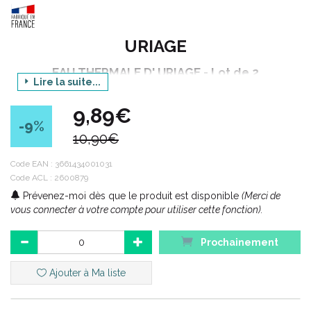
URIAGE
EAU THERMALE D' URIAGE - Lot de 2
Lire la suite...
Contenance : 300 ml x2
9,89€
-9
%
10,90€
Code ACL : 2600879
Code EAN : 3661434001031
Code EAN :
3661434001031
Code ACL : 2600879
Prévenez-moi dès que le produit est disponible
(Merci de
vous connecter à votre compte pour utiliser cette fonction).
Prochainement
Ajouter à Ma liste