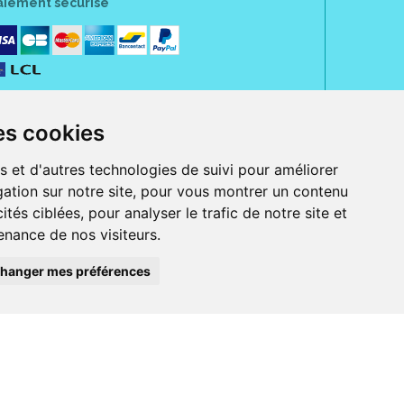
aiement sécurisé
es cookies
s et d'autres technologies de suivi pour améliorer
ation sur notre site, pour vous montrer un contenu
ités ciblées, pour analyser le trafic de notre site et
nance de nos visiteurs.
rue Jeanne d' Harcourt, 80300 Albert.
 sans ordonnance.
hanger mes préférences
ranger).
e, iPad et iPod touch), ou sur Google Play (pour Androïd 5.0 ou version
 Express, Bancontact, PayPal.
 beauté et bien-être ainsi que différents services : suivi personnalisé,
auté de la peau, des cheveux...), mesure de la glycémie, perruques.
s 30 ans, Pharmactiv réunit près de 1500 adhérents pharmaciens autour d' un
du matériel médical sous sa marque BetterLife.