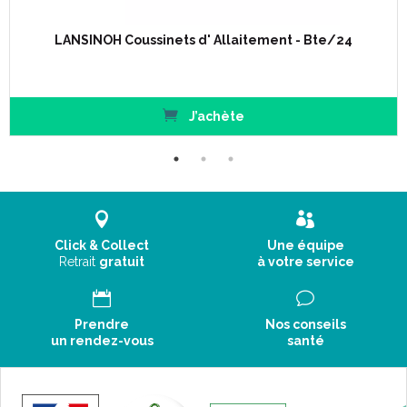
Pré-stérilisés.
NOUVEAU : sachets pré-découpés pour une hygiène totale
LANSINOH Coussinets d' Allaitement - Bte/24
ainsi qu’un zip renforcé pour une conservation optimale du
lait maternel.
NOUVEAU : sachets avec une double jonction hermétique
sur les côtés.
J’achète
Etiquette pratique située au-dessus du zip pour écrire hors
de la zone de stockage et ainsi éviter tous risques de
perforation ou contamination.
Constitué de polyéthylène (PE) sans danger pour les
aliments.
Les sachets de conservation du lait maternel Lansinoh sont
packagés de façon similaire à une boîte de mouchoir afin de
Click & Collect
Une équipe
faciliter l’ utilisation et le rangement.
Retrait
gratuit
à votre service
Facile et pratique à utiliser.
Fond expansé pour plus de facilité de remplissage.
Conseils pour la conservation du lait maternel inclus.
Prendre
Nos conseils
un rendez-vous
santé