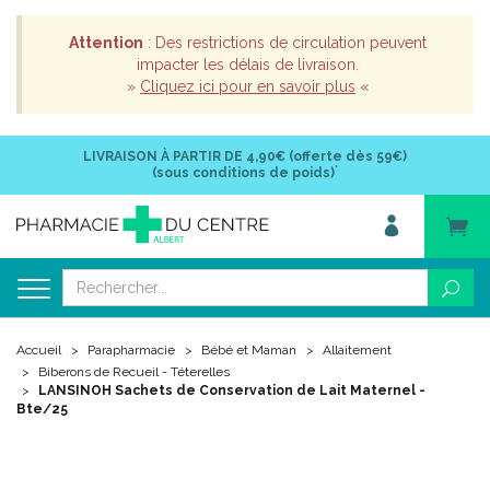
Attention
: Des restrictions de circulation peuvent
impacter les délais de livraison.
»
Cliquez ici pour en savoir plus
«
LIVRAISON À PARTIR DE
4,90€ (offerte dès 59€)
*
(sous conditions de poids)
Accueil
Parapharmacie
Bébé et Maman
Allaitement
Biberons de Recueil - Téterelles
LANSINOH Sachets de Conservation de Lait Maternel -
Bte/25