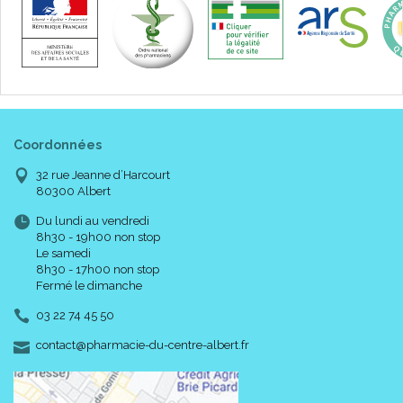
Coordonnées
32 rue Jeanne d’Harcourt
80300 Albert
Du lundi au vendredi
8h30 - 19h00 non stop
Le samedi
8h30 - 17h00 non stop
Fermé le dimanche
03 22 74 45 50
-
-
contact
@
pharmacie-du-centre-albert.fr
Conseils d' utilisation :