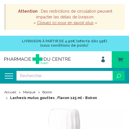
Attention
: Des restrictions de circulation peuvent
impacter les délais de livraison.
»
Cliquez ici pour en savoir plus
«
LIVRAISON À PARTIR DE
4,90€ (offerte dès 59€)
*
(sous conditions de poids)
Accueil
Marque
Boiron
Lachesis mutus gouttes , Flacon 125 ml - Boiron