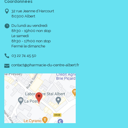
Coordonnées
32 rue Jeanne d’Harcourt
80300 Albert
Du lundi au vendredi
8h30 - 19h00 non stop
Le samedi
8h30 - 17h00 non stop
Fermé le dimanche
03 22 74 45 50
-
-
contact
@
pharmacie-du-centre-albert.fr