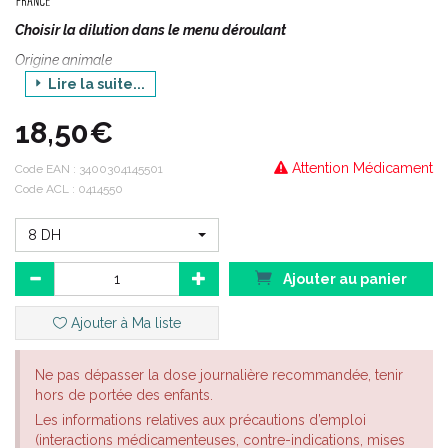
Choisir la dilution dans le menu déroulant
Origine animale
Lire la suite...
Lachesis mutus est un médicament homéopathique préparé à
partir du venin de LACHESIS MUTUS ou Sururucu, serpent de la
18,50€
famille des vipéridés.
Ce remède est souvent prescrit chez
Attention Médicament
Code EAN :
3400304145501
les femmes à la péri ménopause,
Code ACL : 0414550
ainsi que les sujets attirés par l'alcool.
8 DH
Ajouter au panier
Ajouter à Ma liste
Ne pas dépasser la dose journalière recommandée, tenir
hors de portée des enfants.
Les informations relatives aux précautions d’emploi
(interactions médicamenteuses, contre-indications, mises