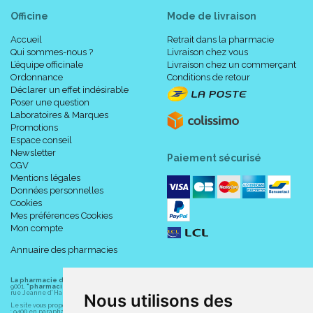
Officine
Mode de livraison
Accueil
Retrait dans la pharmacie
Qui sommes-nous ?
Livraison chez vous
L’équipe officinale
Livraison chez un commerçant
Ordonnance
Conditions de retour
Déclarer un effet indésirable
Poser une question
Laboratoires & Marques
Promotions
Espace conseil
Newsletter
Paiement sécurisé
CGV
Mentions légales
Données personnelles
Cookies
Mes préférences Cookies
Mon compte
Annuaire des pharmacies
La pharmacie du centre à Albert
(80300) est une pharmacie française certifiée ISO
9001.
"pharmacie-du-centre-albert.fr "
est le site internet de l
a pharmacie du centre
, 32
rue Jeanne d' Harcourt, 80300 Albert.
Nous utilisons des
Le site vous propose un large choix de plus de 11000 références, au prix les plus bas possible
: 9400 en parapharmacie, animaux, orthopédie, matériel médical. 1700 en médicaments sans