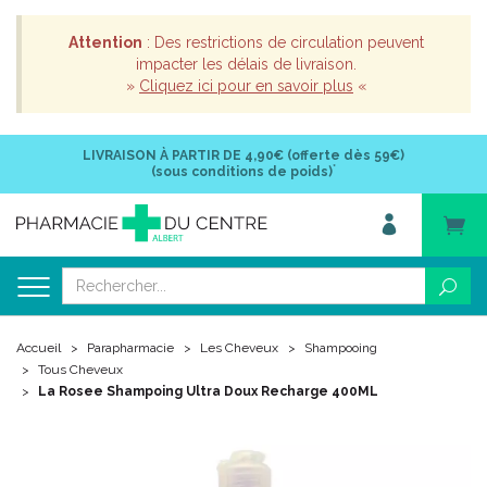
Attention
: Des restrictions de circulation peuvent
impacter les délais de livraison.
»
Cliquez ici pour en savoir plus
«
LIVRAISON À PARTIR DE
4,90€ (offerte dès 59€)
*
(sous conditions de poids)
Accueil
Parapharmacie
Les Cheveux
Shampooing
Tous Cheveux
La Rosee Shampoing Ultra Doux Recharge 400ML