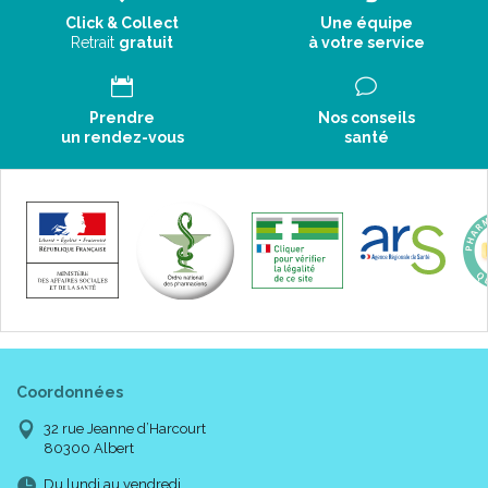
Click & Collect
Une équipe
Retrait
gratuit
à votre service
Prendre
Nos conseils
un rendez-vous
santé
Coordonnées
32 rue Jeanne d’Harcourt
80300 Albert
Du lundi au vendredi