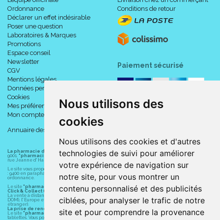
Ordonnance
Conditions de retour
Déclarer un effet indésirable
Poser une question
Laboratoires & Marques
Promotions
Espace conseil
Newsletter
Paiement sécurisé
CGV
Mentions légales
Données personnelles
Cookies
Nous utilisons des
Mes préférences Cookies
Mon compte
cookies
Annuaire des pharmacies
Nous utilisons des cookies et d'autres
technologies de suivi pour améliorer
La pharmacie du centre à Albert
(80300) est une pharmacie française certifiée ISO
9001.
"pharmacie-du-centre-albert.fr "
est le site internet de l
a pharmacie du centre
, 32
rue Jeanne d' Harcourt, 80300 Albert.
votre expérience de navigation sur
Le site vous propose un large choix de plus de 11000 références, au prix les plus bas possible
: 9400 en parapharmacie, animaux, orthopédie, matériel médical. 1700 en médicaments sans
notre site, pour vous montrer un
ordonnance.
contenu personnalisé et des publicités
Le site
"pharmacie-du-centre-albert.fr"
vous propose les service suivants :
Click & Collect (retrait gratuit dans la pharmacie).
La vente à distance chez vous et/ou chez un commerçant sur la France (Andorre, Monaco et
ciblées, pour analyser le trafic de notre
DOM), l' Europe et le monde entier (livraison assuré par Colissimo et ses partenaires à l'
étranger).
La prise de rendez-vous.
site et pour comprendre la provenance
Le site
"pharmacie-du-centre-albert.fr"
est également disponible pour vos smartphones et
tablettes. Vous pouvez télécharger gratuitement l' application sur l' AppStore (pour iPhone, iPad