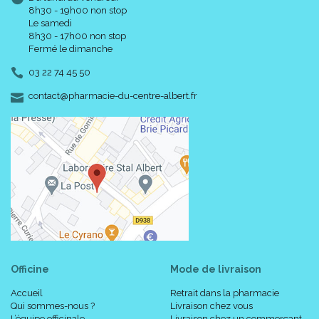
8h30 - 19h00 non stop
Le samedi
8h30 - 17h00 non stop
Fermé le dimanche
03 22 74 45 50
-
-
contact
@
pharmacie-du-centre-albert.fr
Officine
Mode de livraison
Accueil
Retrait dans la pharmacie
Qui sommes-nous ?
Livraison chez vous
L’équipe officinale
Livraison chez un commerçant