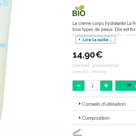
La crème corps hydratante La 
tous types de peaux. Elle est fo
hydratantes, nourrissantes, répar
Lire la suite...
hydrater, lisser et assouplir la 
nourrissantes et protectrices et 
14,90€
rouge qui ont des propriétés ant
du vieillissement cutané prémat
et la laisse délicatement parfum
Code EAN :
3770000717037
Code ACL : 0071703
Conseils d'utilisation
Composition