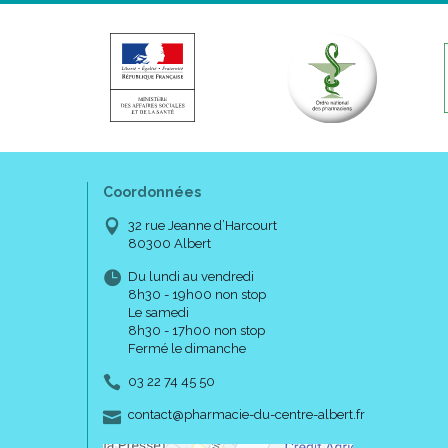
Coordonnées
32 rue Jeanne d’Harcourt
80300 Albert
Du lundi au vendredi
8h30 - 19h00 non stop
Le samedi
8h30 - 17h00 non stop
Fermé le dimanche
03 22 74 45 50
-
-
contact
@
pharmacie-du-centre-albert.fr