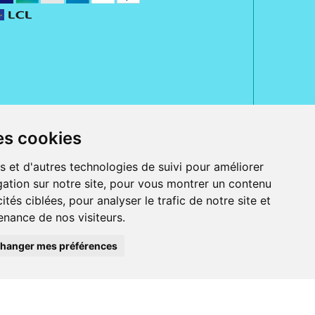
es cookies
rue Jeanne d' Harcourt, 80300 Albert.
 sans ordonnance.
s et d'autres technologies de suivi pour améliorer
ation sur notre site, pour vous montrer un contenu
ranger).
e, iPad et iPod touch), ou sur Google Play (pour Androïd 5.0 ou version
ités ciblées, pour analyser le trafic de notre site et
 Express, Bancontact, PayPal.
nance de nos visiteurs.
 beauté et bien-être ainsi que différents services : suivi personnalisé,
auté de la peau, des cheveux...), mesure de la glycémie, perruques.
s 30 ans, Pharmactiv réunit près de 1500 adhérents pharmaciens autour d' un
du matériel médical sous sa marque BetterLife.
hanger mes préférences