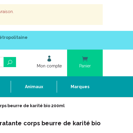
vraison.
étropolitaine
Mon compte
Panier
e
Animaux
Marques
ps beurre de karité bio 200ml
atante corps beurre de karité bio