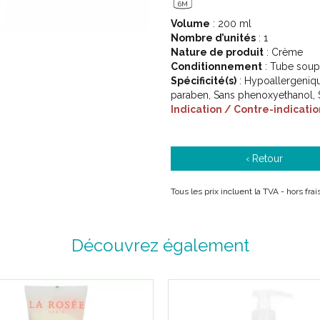
6M
Volume
: 200 ml
Nombre d’unités
: 1
Nature de produit
: Crème
Conditionnement
: Tube soup
Spécificité(s)
: Hypoallergeniqu
paraben, Sans phenoxyethanol, 
Indication / Contre-indicatio
‹ Retour
Tous les prix incluent la TVA - hors fra
Découvrez également