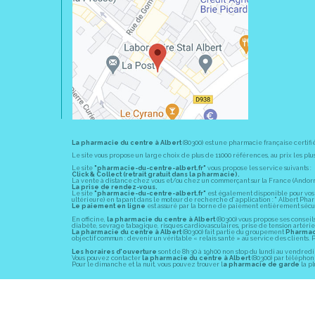
La pharmacie du centre à Albert
(80300) est une pharmacie française certifi
Le site vous propose un large choix de plus de 11000 références, au prix les 
Le site
"pharmacie-du-centre-albert.fr"
vous propose les service suivants :
Click & Collect (retrait gratuit dans la pharmacie).
La vente à distance chez vous et/ou chez un commerçant sur la France (Andorre, 
La prise de rendez-vous.
Le site
"pharmacie-du-centre-albert.fr"
est également disponible pour vos s
ultérieure) en tapant dans le moteur de recherche d' application : " Albert Pha
Le paiement en ligne
est assuré par la borne de paiement entièrement sécuri
En officine,
la pharmacie du centre à Albert
(80300) vous propose ses conseil
diabète, sevrage tabagique, risques cardiovasculaires, prise de tension artériell
La pharmacie du centre à Albert
(80300) fait partie du groupement
Pharmac
objectif commun : devenir un véritable « relais santé » au service des client
Les horaires d'ouverture
sont de 8h30 à 19h00 non stop du lundi au vendredi 
Vous pouvez contacter
la pharmacie du centre à Albert
(80300) par téléphone
Pour le dimanche et la nuit, vous pouvez trouver l
a pharmacie de garde
la pl