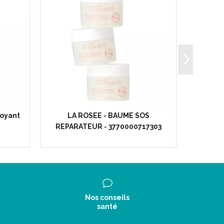
toyant
LA ROSEE - BAUME SOS
La Ros
REPARATEUR - 3770000717303
visa
Nos conseils
santé