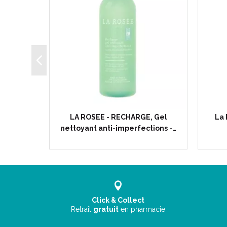
dratant
LA ROSEE - RECHARGE, Gel
La
 60ml
nettoyant anti-imperfections -…
Click & Collect
Retrait
gratuit
en pharmacie