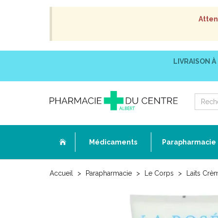
Atten
LIVRAISON À
Médicaments
Parapharmacie
Accueil
Parapharmacie
Le Corps
Laits Crè