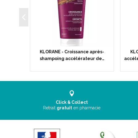
tion 3 en
KLORANE - Croissance après-
KLO
50 ml -…
shampoing accélérateur de…
accélé
Click & Collect
Retrait
gratuit
en pharmacie