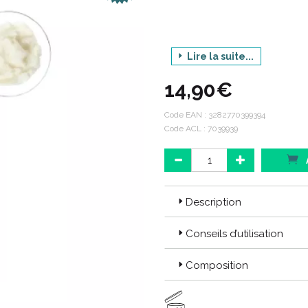
Lire la suite...
CI
14,90€
Code EAN :
3282770399394
Code ACL : 7039939
Description
Conseils d’utilisation
Composition