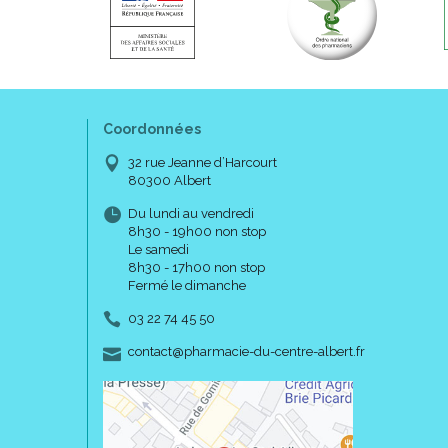
Coordonnées
32 rue Jeanne d’Harcourt
80300 Albert
Du lundi au vendredi
8h30 - 19h00 non stop
Le samedi
8h30 - 17h00 non stop
Fermé le dimanche
03 22 74 45 50
-
-
contact
@
pharmacie-du-centre-albert.fr