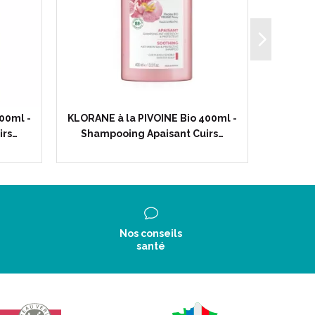
00ml -
KLORANE à la PIVOINE Bio 400ml -
KLORANE 
irs…
Shampooing Apaisant Cuirs…
1 - che
Nos conseils
santé