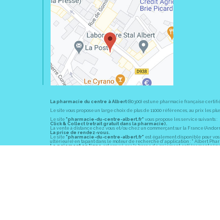
La pharmacie du centre à Albert
(80300) est une pharmacie française certifi
Le site vous propose un large choix de plus de 11000 références, au prix les 
Le site
"pharmacie-du-centre-albert.fr"
vous propose les service suivants :
Click & Collect (retrait gratuit dans la pharmacie).
La vente à distance chez vous et/ou chez un commerçant sur la France (Andorre, 
La prise de rendez-vous.
Le site
"pharmacie-du-centre-albert.fr"
est également disponible pour vos s
ultérieure) en tapant dans le moteur de recherche d' application : " Albert Pha
Le paiement en ligne
est assuré par la borne de paiement entièrement sécuri
En officine,
la pharmacie du centre à Albert
(80300) vous propose ses conseil
diabète, sevrage tabagique, risques cardiovasculaires, prise de tension artériell
La pharmacie du centre à Albert
(80300) fait partie du groupement
Pharmac
objectif commun : devenir un véritable « relais santé » au service des client
Les horaires d'ouverture
sont de 8h30 à 19h00 non stop du lundi au vendredi 
Vous pouvez contacter
la pharmacie du centre à Albert
(80300) par téléphone
Pour le dimanche et la nuit, vous pouvez trouver l
a pharmacie de garde
la pl