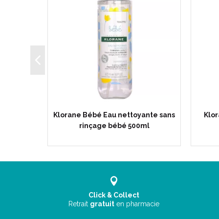
ml -
Klorane Bébé Eau nettoyante sans
Klo
Avoine-…
rinçage bébé 500ml
Click & Collect
Retrait
gratuit
en pharmacie