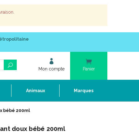
vraison.
étropolitaine
Mon compte
Panier
e
Animaux
Marques
ux bébé 200ml
vant doux bébé 200ml