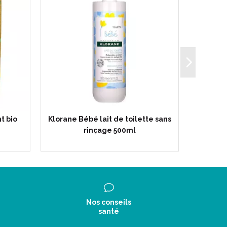
t bio
Klorane Bébé lait de toilette sans
Klora
rinçage 500ml
Nos conseils
santé