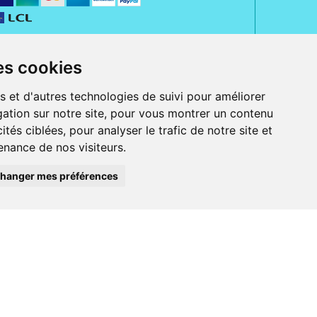
es cookies
s et d'autres technologies de suivi pour améliorer
ation sur notre site, pour vous montrer un contenu
ités ciblées, pour analyser le trafic de notre site et
nance de nos visiteurs.
rue Jeanne d' Harcourt, 80300 Albert.
 sans ordonnance.
hanger mes préférences
ranger).
e, iPad et iPod touch), ou sur Google Play (pour Androïd 5.0 ou version
 Express, Bancontact, PayPal.
 beauté et bien-être ainsi que différents services : suivi personnalisé,
auté de la peau, des cheveux...), mesure de la glycémie, perruques.
s 30 ans, Pharmactiv réunit près de 1500 adhérents pharmaciens autour d' un
du matériel médical sous sa marque BetterLife.