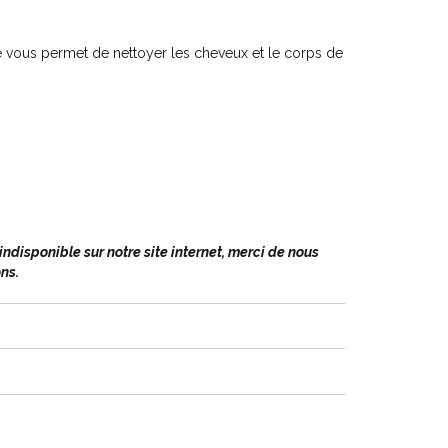
 vous permet de nettoyer les cheveux et le corps de
ux normales et sa formule au calendula aux
ntes est tout à fait adaptée à la sensibilité de la peau
esse de leurs cheveux.
disponible sur notre site internet, merci de nous
ns.