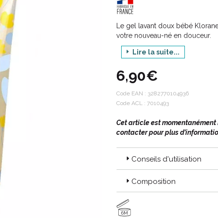
Le gel lavant doux bébé Klorane
votre nouveau-né en douceur.
Il est recommandé pour les pea
Lire la suite...
propriétés apaisantes et nourrissa
des nouveau-nés et à la délicat
6,90€
Code EAN :
3282770104936
Code ACL : 7010493
Cet article est momentanément in
contacter pour plus d’informatio
Conseils d'utilisation
Composition
6M