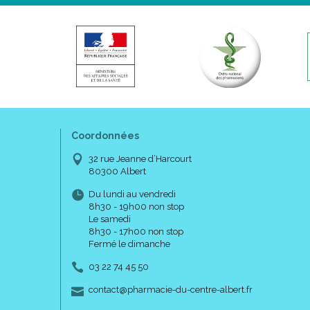
Coordonnées
32 rue Jeanne d’Harcourt
80300 Albert
Du lundi au vendredi
8h30 - 19h00 non stop
Le samedi
8h30 - 17h00 non stop
Fermé le dimanche
03 22 74 45 50
-
-
contact
@
pharmacie-du-centre-albert.fr