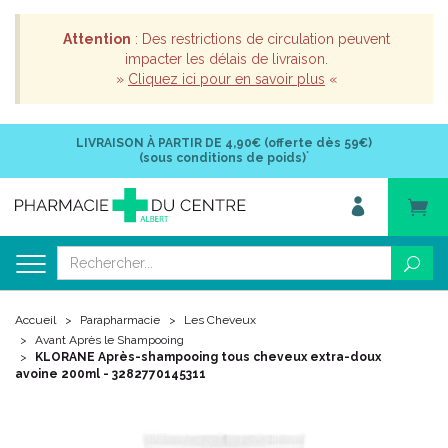
Attention
: Des restrictions de circulation peuvent
impacter les délais de livraison.
»
Cliquez ici pour en savoir plus
«
LIVRAISON À PARTIR DE
4,90€ (offerte dès 59€)
*
(sous conditions de poids)
Accueil
Parapharmacie
Les Cheveux
Avant Après le Shampooing
KLORANE Après-shampooing tous cheveux extra-doux
avoine 200ml - 3282770145311