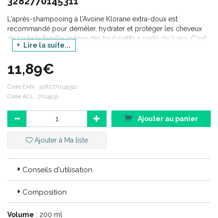
3282770145311
L'après-shampooing à l'Avoine Klorane extra-doux est
recommandé pour démêler, hydrater et protéger les cheveux
de toute la famille, même des tout-petits à partir de 3 ans. C'est
Lire la suite...
un après-shampooing haute tolérance pédiatrique formulé pour
les cheveux délicats. Il est composé de lait végétal d'Avoine qui
11,89€
a des vertus assouplissantes et hydratantes. Il laisse les cheveux
doux et protégés.
Code EAN :
3282770145311
Code ACL : 7014531
Ajouter au panier
Ajouter à Ma liste
Conseils d'utilisation
Composition
Volume
: 200 ml