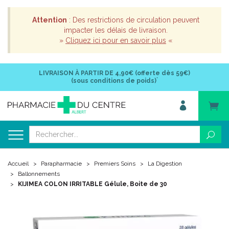
Attention
: Des restrictions de circulation peuvent
impacter les délais de livraison.
»
Cliquez ici pour en savoir plus
«
LIVRAISON À PARTIR DE
4,90€ (offerte dès 59€)
*
(sous conditions de poids)
Accueil
Parapharmacie
Premiers Soins
La Digestion
Ballonnements
KIJIMEA COLON IRRITABLE Gélule, Boite de 30