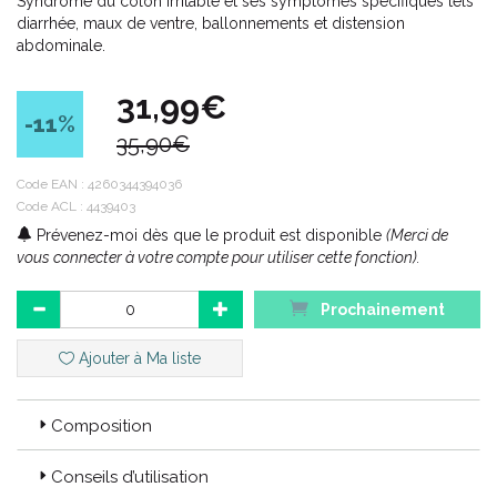
Syndrome du côlon irritable et ses symptômes spécifiques tels
diarrhée, maux de ventre, ballonnements et distension
abdominale.
31,99€
-11
%
35,90€
Code EAN :
4260344394036
Code ACL : 4439403
Prévenez-moi dès que le produit est disponible
(Merci de
vous connecter à votre compte pour utiliser cette fonction).
Prochainement
Ajouter à Ma liste
Composition
Conseils d’utilisation