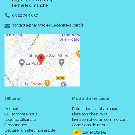
Fermé le dimanche
03 22 74 45 50
-
-
contact
@
pharmacie-du-centre-albert.fr
Officine
Mode de livraison
Accueil
Retrait dans la pharmacie
Qui sommes-nous ?
Livraison chez vous
L’équipe officinale
Livraison chez un commerçant
Ordonnance
Conditions de retour
Déclarer un effet indésirable