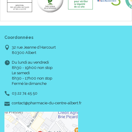
Coordonnées
32 rue Jeanne d’Harcourt
80300 Albert
Du lundi au vendredi
8h30 - 19h00 non stop
Le samedi
8h30 - 17h00 non stop
Fermé le dimanche
03 22 74 45 50
-
-
contact
@
pharmacie-du-centre-albert.fr