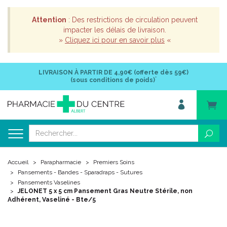
Attention
: Des restrictions de circulation peuvent
impacter les délais de livraison.
»
Cliquez ici pour en savoir plus
«
LIVRAISON À PARTIR DE
4,90€ (offerte dès 59€)
*
(sous conditions de poids)
Accueil
Parapharmacie
Premiers Soins
Pansements - Bandes - Sparadraps - Sutures
Pansements Vaselines
JELONET 5 x 5 cm Pansement Gras Neutre Stérile, non
Adhérent, Vaseliné - Bte/5