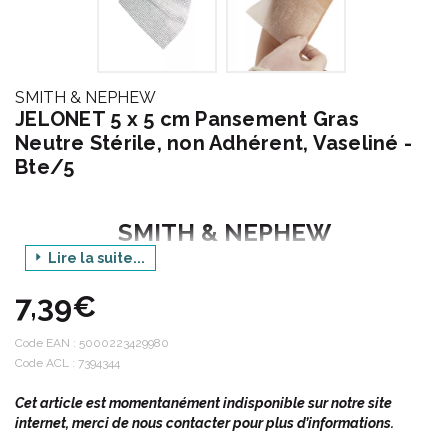
SMITH & NEPHEW
JELONET 5 x 5 cm Pansement Gras
Neutre Stérile, non Adhérent, Vaseliné -
Bte/5
SMITH & NEPHEW
Lire la suite...
Le groupe Smith & Nephew représente plus de 16 000
7,39€
collaborateurs répartis dans plus de 100 pays.
Code EAN :
5000223429980
Code ACL : 7394344
PERFORMANCE :
Performer, c’ est répondre aux besoins des
clients de Smith & Nephew, déterminer et atteindre des objectifs
Cet article est momentanément indisponible sur notre site
et des normes claires pour nous-mêmes. Performer, c’ est
internet, merci de nous contacter pour plus d’informations.
fournir des produits et des services de qualité qui apportent des