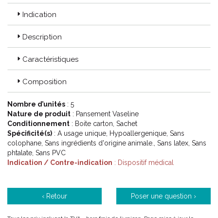
bénéfices socio-économiques quantifiables.
Indication
INNOVATION :
Innover, c’ est être énergique, créatif et passionné
Description
dans tout ce que nous faisons. Innover, c’ est être pionnier dans
notre domaine ; c’ est anticiper les besoins, surmonter les
Caractéristiques
barrières et développer des opportunités.
Composition
CONFIANCE :
Smith & Nephew a à cœur d’ établir des relations
étroites et de longue durée avec ses clients, ses collègues et
Nombre d’unités
: 5
dans les communautés où ils sont actifs, parce que Smith &
Nature de produit
: Pansement Vaseline
Nephew sait qu' il doit gagner leur confiance.
Conditionnement
: Boite carton, Sachet
Spécificité(s)
: A usage unique, Hypoallergenique, Sans
colophane, Sans ingrédients d'origine animale., Sans latex, Sans
phtalate, Sans PVC
Indication / Contre-indication
: Dispositif médical
‹ Retour
Poser une question ›