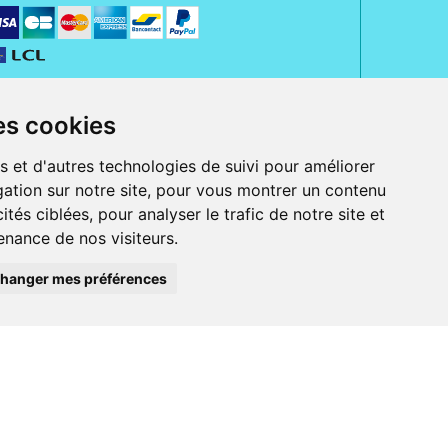
es cookies
s et d'autres technologies de suivi pour améliorer
ation sur notre site, pour vous montrer un contenu
ités ciblées, pour analyser le trafic de notre site et
nance de nos visiteurs.
rue Jeanne d' Harcourt, 80300 Albert.
 sans ordonnance.
hanger mes préférences
ranger).
e, iPad et iPod touch), ou sur Google Play (pour Androïd 5.0 ou version
 Express, Bancontact, PayPal.
 beauté et bien-être ainsi que différents services : suivi personnalisé,
auté de la peau, des cheveux...), mesure de la glycémie, perruques.
s 30 ans, Pharmactiv réunit près de 1500 adhérents pharmaciens autour d' un
du matériel médical sous sa marque BetterLife.