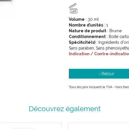
12M
Volume
: 30 ml
Nombre d’unités
: 1
Nature de produit
: Brume
Conditionnement
: Boite cart
Spécificité(s)
: Ingrédients d'or
Sans paraben, Sans phenoxyethan
Indication / Contre-indicatio
‹ Retour
Tous les prix incluent la TVA - hors fra
Découvrez également