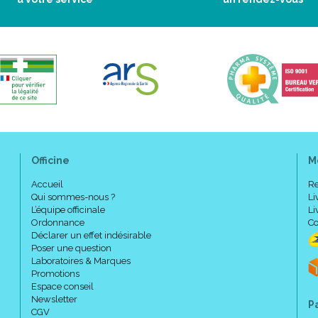
Officine
M
Accueil
Re
Qui sommes-nous ?
Li
L’équipe officinale
Li
Ordonnance
Co
Déclarer un effet indésirable
Poser une question
Laboratoires & Marques
Promotions
Espace conseil
Newsletter
P
CGV