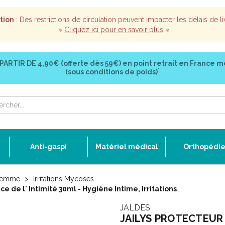
tion
: Des restrictions de circulation peuvent impacter les délais de li
»
Cliquez ici pour en savoir plus
«
 PARTIR DE
4,90€ (offerte dès 59€)
en point retrait en France m
*
(sous conditions de poids)
Anti-gaspi
Matériel médical
Orthopédi
Femme
Irritations Mycoses
de l' Intimité 30ml - Hygiène Intime, Irritations
JALDES
JAILYS PROTECTEUR B