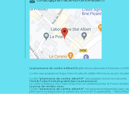
contact
@
pharmacie-du-centre-albert.fr
La pharmacie du centre à Albert
(80300) est une pharmacie française certifi
Le site vous propose un large choix de plus de 11000 références, au prix les 
Le site
"pharmacie-du-centre-albert.fr"
vous propose les service suivants :
Click & Collect (retrait gratuit dans la pharmacie).
La vente à distance chez vous et/ou chez un commerçant sur la France (Andorre, 
La prise de rendez-vous.
Le site
"pharmacie-du-centre-albert.fr"
est également disponible pour vos s
ultérieure) en tapant dans le moteur de recherche d' application : " Albert Pha
Le paiement en ligne
est assuré par la borne de paiement entièrement sécuri
En officine,
la pharmacie du centre à Albert
(80300) vous propose ses conseil
diabète, sevrage tabagique, risques cardiovasculaires, prise de tension artériell
La pharmacie du centre à Albert
(80300) fait partie du groupement
Pharmac
objectif commun : devenir un véritable « relais santé » au service des client
Les horaires d'ouverture
sont de 8h30 à 19h00 non stop du lundi au vendredi 
Vous pouvez contacter
la pharmacie du centre à Albert
(80300) par téléphone
Pour le dimanche et la nuit, vous pouvez trouver l
a pharmacie de garde
la pl