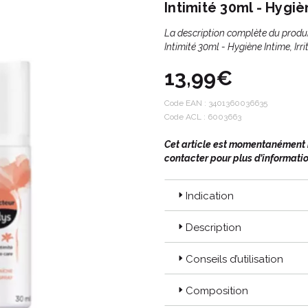
Intimité 30ml - Hygièn
La description complète du produ
Intimité 30ml - Hygiène Intime, Irr
13,99€
Code EAN :
3401360036635
Code ACL : 6003663
Cet article est momentanément in
contacter pour plus d’informatio
Indication
Description
Conseils d’utilisation
Composition