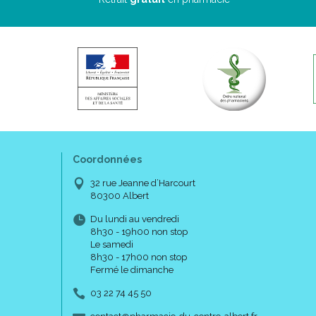
Coordonnées
32 rue Jeanne d’Harcourt
80300 Albert
Du lundi au vendredi
8h30 - 19h00 non stop
Le samedi
8h30 - 17h00 non stop
Fermé le dimanche
03 22 74 45 50
-
-