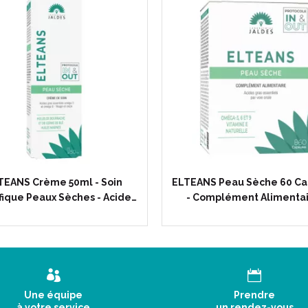
TEANS Crème 50ml - Soin
ELTEANS Peau Sèche 60 Ca
fique Peaux Sèches - Acide…
- Complément Alimenta
Une équipe
Prendre
à votre service
un rendez-vous