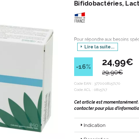
Bifidobactéries, Lac
Pour répondre aux besoins spéci
laboratoire Jaldes vous propos
Lire la suite...
à avaler.
24,99€
-16
%
Comme
réponse OUT
, sous for
29,90€
propose
ELTEANS
Sensitive. El
equilibrant sur le microbiote cut
Code EAN :
3770008157170
Code ACL : 0815717
Cet article est momentanément in
contacter pour plus d’informatio
Indication