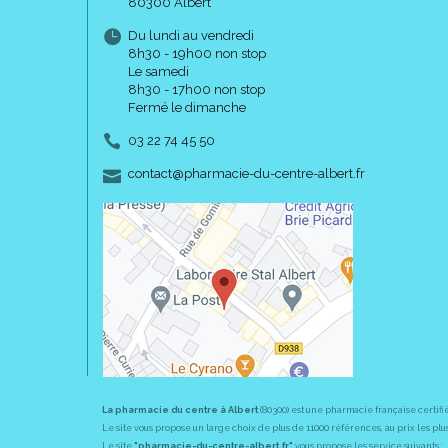
80300 Albert
Du lundi au vendredi
8h30 - 19h00 non stop
Le samedi
8h30 - 17h00 non stop
Fermé le dimanche
03 22 74 45 50
-
-
contact
@
pharmacie-du-centre-albert.fr
La pharmacie du centre à Albert
(80300) est une pharmacie française certifi
Le site vous propose un large choix de plus de 11000 références, au prix les 
Le site
"pharmacie-du-centre-albert.fr"
vous propose les service suivants :