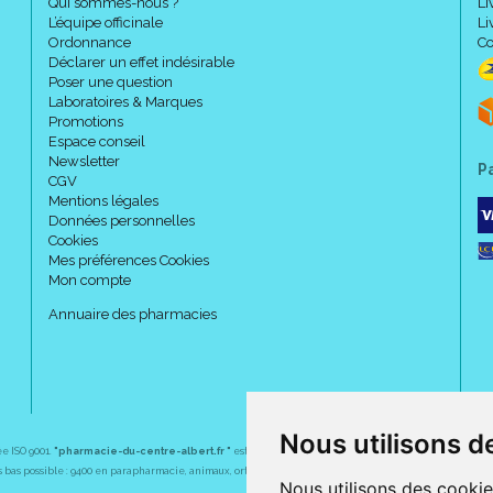
Qui sommes-nous ?
Li
L’équipe officinale
Li
Ordonnance
Co
Déclarer un effet indésirable
Poser une question
Laboratoires & Marques
Promotions
Espace conseil
Newsletter
P
CGV
Mentions légales
Données personnelles
Cookies
Mes préférences Cookies
Mon compte
Annuaire des pharmacies
Nous utilisons d
ée ISO 9001.
"pharmacie-du-centre-albert.fr "
est le site internet de l
a pharmacie du centre
, 32 
plus bas possible : 9400 en parapharmacie, animaux, orthopédie, matériel médical. 1700 en médicaments
Nous utilisons des cookie