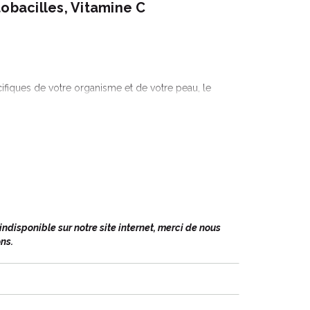
tobacilles, Vitamine C
fiques de votre organisme et de votre peau, le
e
IMGALT
comme
réponse IN
, sous forme de gélules
me de cosmétique, le laboratoire Jaldes vous
le contient un prébiotique avec un impact ré-
ané.
disponible sur notre site internet, merci de nous
ns.