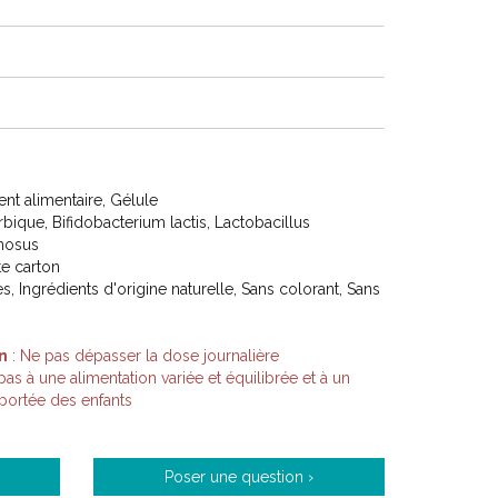
t alimentaire, Gélule
bique, Bifidobacterium lactis, Lactobacillus
mnosus
ite carton
s, Ingrédients d'origine naturelle, Sans colorant, Sans
n
: Ne pas dépasser la dose journalière
s à une alimentation variée et équilibrée et à un
 portée des enfants
Poser une question ›