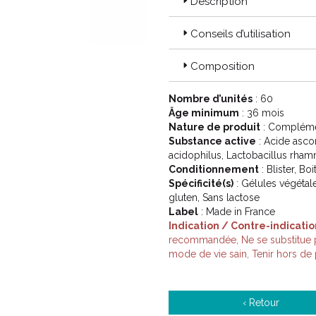
Description
Conseils d’utilisation
Composition
Nombre d’unités
: 60
Âge minimum
: 36 mois
Nature de produit
: Complémen
Substance active
: Acide ascor
acidophilus, Lactobacillus rha
Conditionnement
: Blister, Bo
Spécificité(s)
: Gélules végétale
gluten, Sans lactose
Label
: Made in France
Indication / Contre-indicatio
recommandée, Ne se substitue pa
mode de vie sain, Tenir hors de
‹ Retour