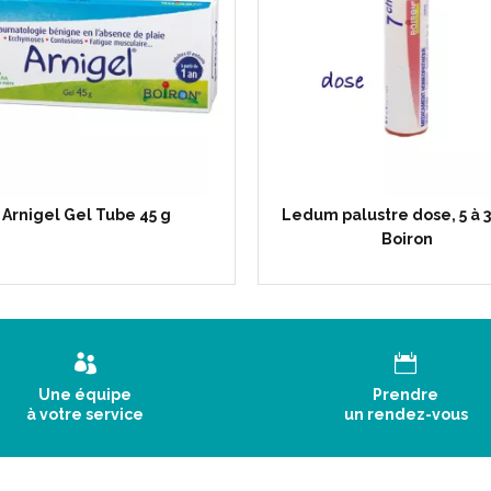
Contre-indications:
Ce médicament contient du sacch
certains sucres, demandez l'avi
Ce médicament est déconseillé c
fructose, un syndrome de malabs
Arnigel Gel Tube 45 g
sucrase-iso maltase (maladies hé
Ledum palustre dose, 5 à 
En raison de la présence de lac
Boiron
patients présentant une intoléra
syndrome de malabsorption du g
rares).
1 tube-granules contient environ
Une équipe
Prendre
Mode d' emploi :
à votre service
un rendez-vous