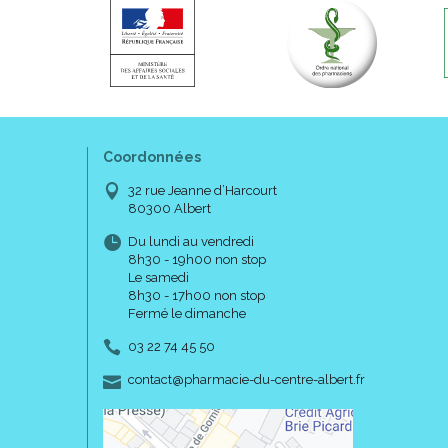
Coordonnées
32 rue Jeanne d’Harcourt
80300 Albert
Du lundi au vendredi
8h30 - 19h00 non stop
Le samedi
8h30 - 17h00 non stop
Fermé le dimanche
03 22 74 45 50
-
-
contact
@
pharmacie-du-centre-albert.fr