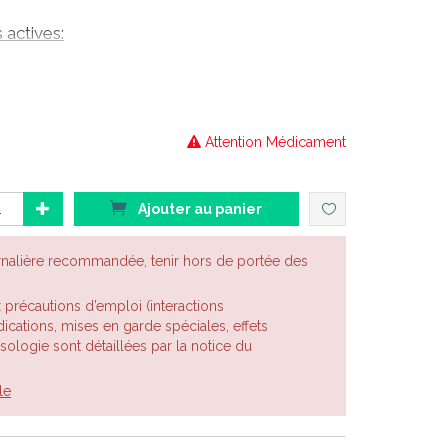
actives:
MÉOPATHIQUES
oméopathique utilisé en ophtalmologie et dans les
Attention Médicament
ement des fatigues oculaires.
nt : pour traiter l'hyperhidrose.
Ajouter au panier
rnalière recommandée, tenir hors de portée des
 déroulante ci-dessous . Les choix possibles sont :
x précautions d’emploi (interactions
cations, mises en garde spéciales, effets
posologie sont détaillées par la notice du
le