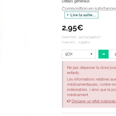
Détails généraux
Composition en substances 
Lire la suite...
JABORANDI POUR PRÉPARATIONS HO
Indications thérapeutiques:
2,95€
JABORANDI est un médicament h
troubles du comportement.
Code EAN :
3400303948127
Code ACL : 0394812
En ophtalmologie : dans le trait
Dans les troubles du comporteme
5CH
Le conseil de votre pharmacien
Ne pas dépasser la dose jou
enfants.
Choisir la dilution dans la liste
Les informations relatives au
4CH Jaune
médicamenteuses, contre-indi
5CH Vert
indésirables...) ainsi que la 
7CH Rouge
médicament.
9CH Bleu
Déclarer un effet indésirab
15CH Orange
30CH Mauve