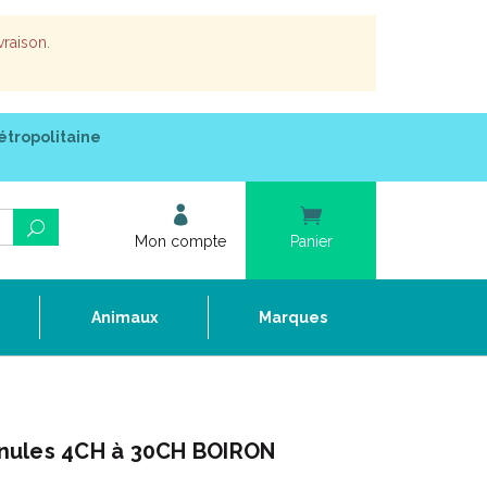
vraison.
étropolitaine
Mon compte
Panier
e
Animaux
Marques
nules 4CH à 30CH BOIRON