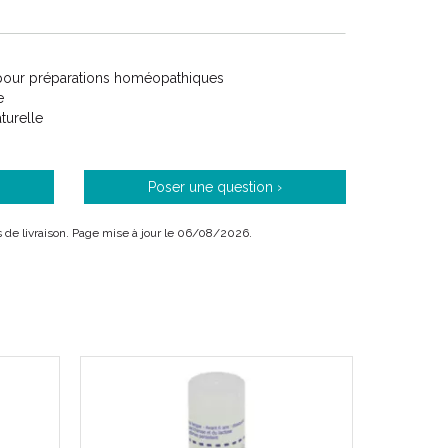
pour préparations homéopathiques
e
aturelle
un médicament homéopathique.
oméopathique utilisé en ophtalmologie et dans les
Poser une question ›
ais de livraison. Page mise à jour le 06/08/2026.
ement des fatigues oculaires.
nt : pour traiter l'hyperhidrose.
RES:
thologie.