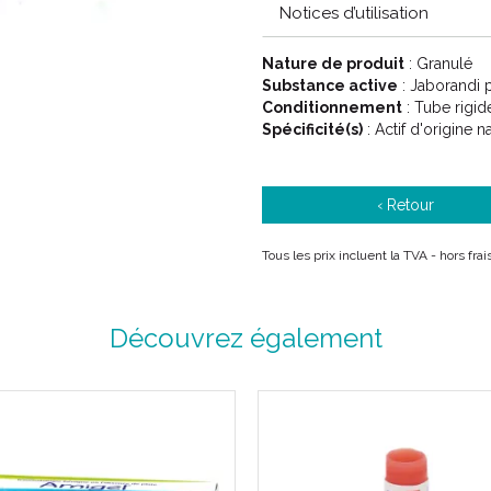
Notices d’utilisation
Nature de produit
: Granulé
Substance active
: Jaborandi 
Conditionnement
: Tube rigid
Spécificité(s)
: Actif d'origine n
JABORANDI Tube Granules est 
PROPRIÉTÉS:
JABORANDI est un médicament h
‹ Retour
troubles du comportement.
Tous les prix incluent la TVA - hors fr
En ophtalmologie : dans le trait
Dans les troubles du comporteme
Découvrez également
INFORMATIONS COMPLÉMENTAI
Indications:
Posologie variable suivant la pa