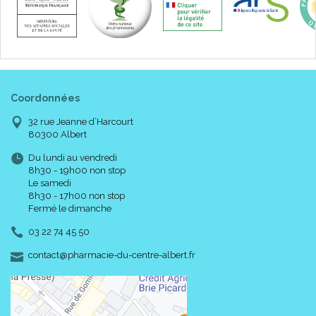
Coordonnées
32 rue Jeanne d’Harcourt
80300 Albert
Du lundi au vendredi
8h30 - 19h00 non stop
Le samedi
8h30 - 17h00 non stop
Fermé le dimanche
03 22 74 45 50
-
-
contact
@
pharmacie-du-centre-albert.fr