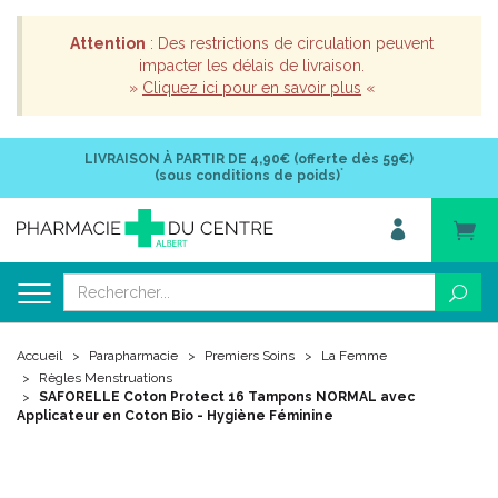
Attention
: Des restrictions de circulation peuvent
impacter les délais de livraison.
»
Cliquez ici pour en savoir plus
«
LIVRAISON À PARTIR DE
4,90€ (offerte dès 59€)
*
(sous conditions de poids)
Accueil
Parapharmacie
Premiers Soins
La Femme
Règles Menstruations
SAFORELLE Coton Protect 16 Tampons NORMAL avec
Applicateur en Coton Bio - Hygiène Féminine