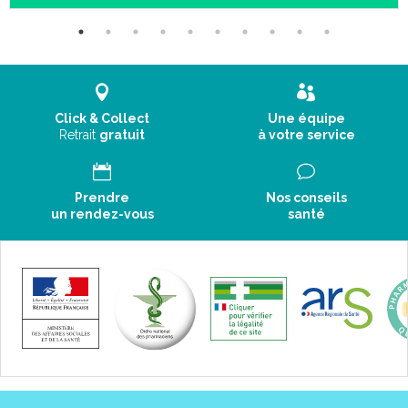
En gynécologie : en cas de règles irrégulières et abondantes,
pour atténuer les malaises qui affectent certaines femmes
pendant leur période menstruel : douleurs ovariennes, lourdeur
des seins, atrophie des mamelons, faiblesse ou état de grande
agitation.
Click & Collect
Une équipe
Retrait
gratuit
à votre service
INFORMATIONS COMPLÉMENTAIRES:
Indications:
Prendre
Nos conseils
un rendez-vous
santé
Posologie variable suivant la pathologie.
Contre-indications:
Ce médicament contient du saccharose et du lactose. Si vous
êtes intolérants à certains sucres, demandez l'avis de votre
médecin avant d'utiliser ce médicament.
Ce médicament est déconseillé chez les patients présentant