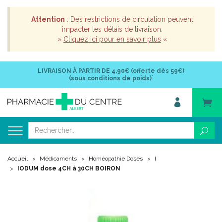
Attention
: Des restrictions de circulation peuvent
impacter les délais de livraison.
»
Cliquez ici pour en savoir plus
«
LIVRAISON À PARTIR DE
4,90€ (offerte dès 59€)
*
(sous conditions de poids)
Accueil
Médicaments
Homéopathie Doses
I
IODUM dose 4CH à 30CH BOIRON