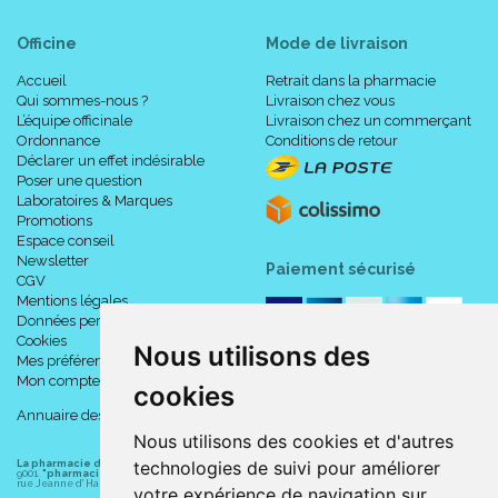
Officine
Mode de livraison
Accueil
Retrait dans la pharmacie
Qui sommes-nous ?
Livraison chez vous
L’équipe officinale
Livraison chez un commerçant
Ordonnance
Conditions de retour
Déclarer un effet indésirable
Poser une question
Laboratoires & Marques
Promotions
Espace conseil
Newsletter
Paiement sécurisé
CGV
Mentions légales
Données personnelles
Cookies
Nous utilisons des
Mes préférences Cookies
Mon compte
cookies
Annuaire des pharmacies
Nous utilisons des cookies et d'autres
technologies de suivi pour améliorer
La pharmacie du centre à Albert
(80300) est une pharmacie française certifiée ISO
9001.
"pharmacie-du-centre-albert.fr "
est le site internet de l
a pharmacie du centre
, 32
rue Jeanne d' Harcourt, 80300 Albert.
votre expérience de navigation sur