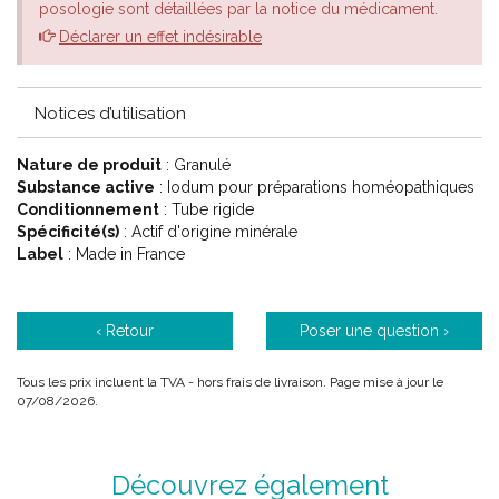
posologie sont détaillées par la notice du médicament.
des seins, atrophie des mamelons, faiblesse ou état de grande
agitation.
Déclarer un effet indésirable
Le conseil de votre pharmacien
Notices d’utilisation
Choisir la dilution dans la liste déroulante ci-dessous . Les choix
possibles sont :
Nature de produit
: Granulé
Substance active
: Iodum pour préparations homéopathiques
4CH Jaune
Conditionnement
: Tube rigide
5CH Vert
Spécificité(s)
: Actif d'origine minérale
7CH Rouge
Label
: Made in France
9CH Bleu
12CH Vert d' eau
15CH Orange
‹ Retour
Poser une question ›
30CH Mauve
Tous les prix incluent la TVA - hors frais de livraison. Page mise à jour le
07/08/2026.
Découvrez également