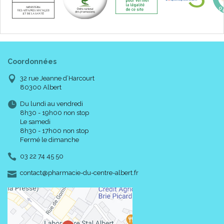
Coordonnées
32 rue Jeanne d’Harcourt
80300 Albert
Du lundi au vendredi
8h30 - 19h00 non stop
Le samedi
8h30 - 17h00 non stop
Fermé le dimanche
03 22 74 45 50
-
-
contact
@
pharmacie-du-centre-albert.fr