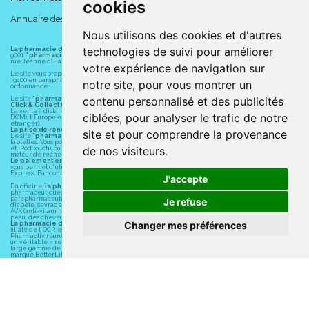
cookies
Annuaire des pharmacies
Nous utilisons des cookies et d'autres
technologies de suivi pour améliorer
La pharmacie du centre à Albert
(80300) est une pharmacie française certifiée ISO
9001.
"pharmacie-du-centre-albert.fr "
est le site internet de l
a pharmacie du centre
, 32
rue Jeanne d' Harcourt, 80300 Albert.
votre expérience de navigation sur
Le site vous propose un large choix de plus de 11000 références, au prix les plus bas possible
: 9400 en parapharmacie, animaux, orthopédie, matériel médical. 1700 en médicaments sans
notre site, pour vous montrer un
ordonnance.
contenu personnalisé et des publicités
Le site
"pharmacie-du-centre-albert.fr"
vous propose les service suivants :
Click & Collect (retrait gratuit dans la pharmacie).
La vente à distance chez vous et/ou chez un commerçant sur la France (Andorre, Monaco et
ciblées, pour analyser le trafic de notre
DOM), l' Europe et le monde entier (livraison assuré par Colissimo et ses partenaires à l'
étranger).
La prise de rendez-vous.
site et pour comprendre la provenance
Le site
"pharmacie-du-centre-albert.fr"
est également disponible pour vos smartphones et
tablettes. Vous pouvez télécharger gratuitement l' application sur l' AppStore (pour iPhone, iPad
de nos visiteurs.
et iPod touch), ou sur Google Play (pour Androïd 5.0 ou version ultérieure) en tapant dans le
moteur de recherche d' application : " Albert Pharma" ou "Pharmacie du Centre Albert".
Le paiement en ligne
est assuré par la borne de paiement entièrement sécurisé du LCL et
vous permet d' utiliser les moyens de paiement suivants : CB, Visa, MasterCard, American
Express, Bancontact, PayPal.
J'accepte
En officine,
la pharmacie du centre à Albert
(80300) vous propose ses conseils
pharmaceutiques, homéopathiques, orthopédiques, vétérinaires, aide à domicile,
parapharmaceutiques, beauté et bien-être ainsi que différents services : suivi personnalisé,
Je refuse
diabète, sevrage tabagique, risques cardiovasculaires, prise de tension artérielle, grossesse,
AVK (anti-vitamines K, Previscan,...), asthme, anti-coagulants oraux, diag Expert (test beauté de la
peau, des cheveux...), mesure de la glycémie, perruques.
Changer mes préférences
La pharmacie du centre à Albert
(80300) fait partie du groupement
Pharmactiv
. Pharmactiv,
filiale de l' OCP, est un groupement fournisseur de services pour la pharmacie. Depuis 30 ans,
Pharmactiv réunit près de 1500 adhérents pharmaciens autour d' un objectif commun : devenir
un véritable « relais santé » au service des clients. Pharmactiv vous propose également une
large gamme de produits cosmétiques à petits prix ainsi que du matériel médical sous sa
marque BetterLife.
Les horaires d'ouverture
sont de 8h30 à 19h00 non stop du lundi au vendredi et de 8h30 à
17h00 non stop le samedi.
Vous pouvez contacter
la pharmacie du centre à Albert
(80300) par téléphone au 03 22 74 45
50 ou par email à l' adresse suivante : contact@pharmacie-du-centre-albert.fr.
Pour le dimanche et la nuit, vous pouvez trouver l
a pharmacie de garde
la plus proche de
chez vous, en contactant le " 3237 " (audiotel 0.35€ ttc/min), accessible 24h/24.