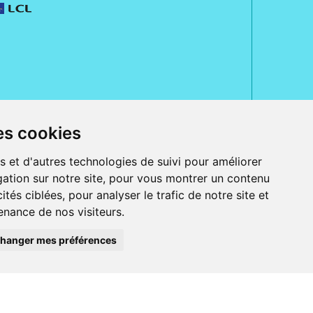
es cookies
rue Jeanne d' Harcourt, 80300 Albert.
 sans ordonnance.
s et d'autres technologies de suivi pour améliorer
ranger).
ation sur notre site, pour vous montrer un contenu
e, iPad et iPod touch), ou sur Google Play (pour Androïd 5.0 ou version
ités ciblées, pour analyser le trafic de notre site et
 Express, Bancontact, PayPal.
nance de nos visiteurs.
 beauté et bien-être ainsi que différents services : suivi personnalisé,
auté de la peau, des cheveux...), mesure de la glycémie, perruques.
s 30 ans, Pharmactiv réunit près de 1500 adhérents pharmaciens autour d' un
du matériel médical sous sa marque BetterLife.
hanger mes préférences
harmacie e-commerce