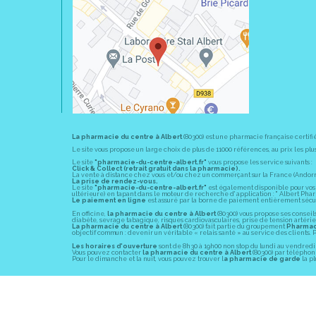
La pharmacie du centre à Albert
(80300) est une pharmacie française certifi
Le site vous propose un large choix de plus de 11000 références, au prix les 
Le site
"pharmacie-du-centre-albert.fr"
vous propose les service suivants :
Click & Collect (retrait gratuit dans la pharmacie).
La vente à distance chez vous et/ou chez un commerçant sur la France (Andorre, 
La prise de rendez-vous.
Le site
"pharmacie-du-centre-albert.fr"
est également disponible pour vos s
ultérieure) en tapant dans le moteur de recherche d' application : " Albert Pha
Le paiement en ligne
est assuré par la borne de paiement entièrement sécuri
En officine,
la pharmacie du centre à Albert
(80300) vous propose ses conseil
diabète, sevrage tabagique, risques cardiovasculaires, prise de tension artériell
La pharmacie du centre à Albert
(80300) fait partie du groupement
Pharmac
objectif commun : devenir un véritable « relais santé » au service des client
Les horaires d'ouverture
sont de 8h30 à 19h00 non stop du lundi au vendredi 
Vous pouvez contacter
la pharmacie du centre à Albert
(80300) par téléphone
Pour le dimanche et la nuit, vous pouvez trouver l
a pharmacie de garde
la pl
© 2011-2026
PHARM