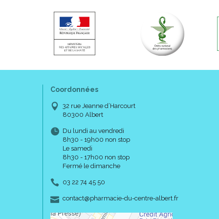
Coordonnées
32 rue Jeanne d’Harcourt
80300 Albert
Du lundi au vendredi
8h30 - 19h00 non stop
Le samedi
8h30 - 17h00 non stop
Fermé le dimanche
03 22 74 45 50
-
-
contact
@
pharmacie-du-centre-albert.fr