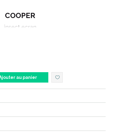
COOPER
insect ecran
anti moustiques
tropiques
75 ml
Ajouter au panier