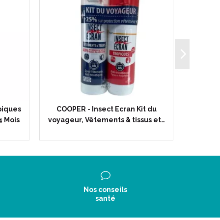
piques
COOPER - Insect Ecran Kit du
INSECT
4 Mois
voyageur, Vêtements & tissus et…
Répul
Nos conseils
santé