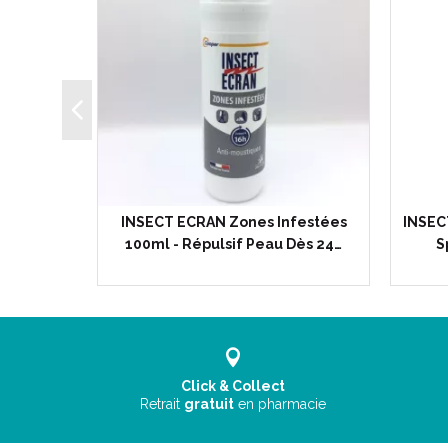
s 100ml -
INSECT ECRAN Zones Infestées
INSEC
ois -…
100ml - Répulsif Peau Dès 24…
S
Click & Collect
Retrait
gratuit
en pharmacie