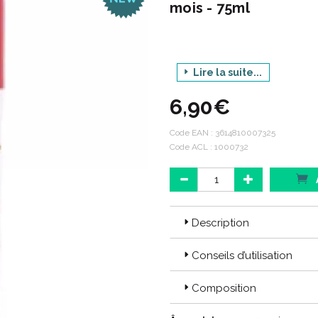
mois - 75ml
Lire la suite...
6,90€
Code EAN :
3614810007325
Code ACL : 1000732
CODE EAN : 3614810007325
CODE ACL : 1000732
Description
Conseils d’utilisation
Composition