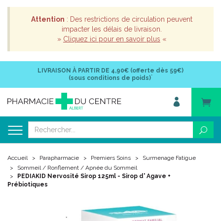
Attention
: Des restrictions de circulation peuvent
impacter les délais de livraison.
»
Cliquez ici pour en savoir plus
«
LIVRAISON À PARTIR DE
4,90€ (offerte dès 59€)
*
(sous conditions de poids)
Accueil
Parapharmacie
Premiers Soins
Surmenage Fatigue
Sommeil / Ronflement / Apnée du Sommeil
PEDIAKID Nervosité Sirop 125ml - Sirop d' Agave +
Prébiotiques