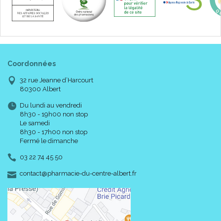
Coordonnées
32 rue Jeanne d’Harcourt
80300 Albert
Du lundi au vendredi
8h30 - 19h00 non stop
Le samedi
8h30 - 17h00 non stop
Fermé le dimanche
03 22 74 45 50
-
-
contact
@
pharmacie-du-centre-albert.fr