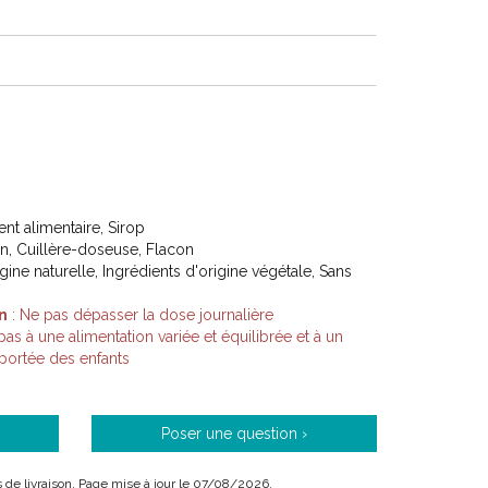
3401543944443
t alimentaire, Sirop
on, Cuillère-doseuse, Flacon
igine naturelle, Ingrédients d'origine végétale, Sans
n
: Ne pas dépasser la dose journalière
s à une alimentation variée et équilibrée et à un
 portée des enfants
Poser une question ›
is de livraison. Page mise à jour le 07/08/2026.