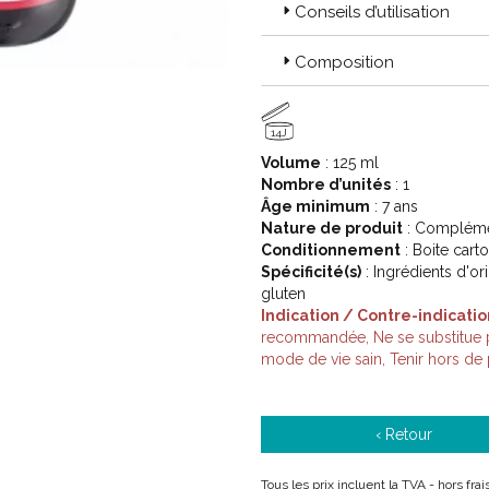
Conseils d’utilisation
Code ACL : 4394444
Composition
Code EAN : 3700225600357 / 
14J
Volume
: 125 ml
Nombre d’unités
: 1
Âge minimum
: 7 ans
Nature de produit
: Complémen
Conditionnement
: Boite cart
Spécificité(s)
: Ingrédients d'or
gluten
Indication / Contre-indicatio
recommandée, Ne se substitue pa
mode de vie sain, Tenir hors de
‹ Retour
Tous les prix incluent la TVA - hors fra