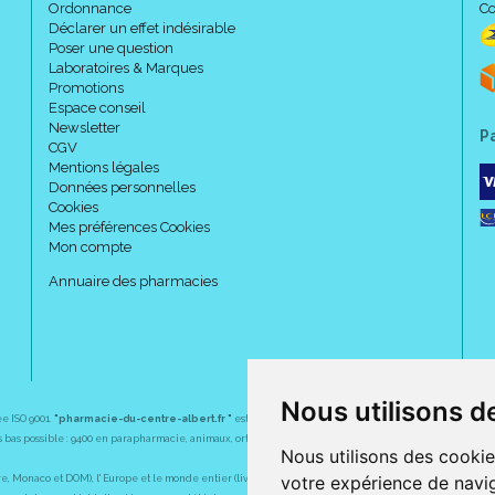
Ordonnance
Co
Déclarer un effet indésirable
Poser une question
Laboratoires & Marques
Promotions
Espace conseil
Newsletter
P
CGV
Mentions légales
Données personnelles
Cookies
Mes préférences Cookies
Mon compte
Annuaire des pharmacies
Nous utilisons d
ée ISO 9001.
"pharmacie-du-centre-albert.fr "
est le site internet de l
a pharmacie du centre
, 32 
plus bas possible : 9400 en parapharmacie, animaux, orthopédie, matériel médical. 1700 en médicaments
Nous utilisons des cookie
votre expérience de navig
Monaco et DOM), l' Europe et le monde entier (livraison assuré par Colissimo et ses partenaires à l' ét