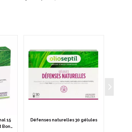
nal 15
Défenses naturelles 30 gélules
OLIOSEP
t Bon…
- Confor