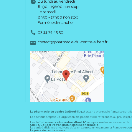
Du lundi au vendredi
8h30 - 19h00 non stop
Le samedi
8h30 - 17h00 non stop
Fermé le dimanche
03 22 74 45 50
-
-
contact
@
pharmacie-du-centre-albert.fr
La pharmacie du centre à Albert
(80300) est une pharmacie française certifi
Le site vous propose un large choix de plus de 11000 références, au prix les 
Le site
"pharmacie-du-centre-albert.fr"
vous propose les service suivants :
Click & Collect (retrait gratuit dans la pharmacie).
La vente à distance chez vous et/ou chez un commerçant sur la France (Andorre, 
La prise de rendez-vous.