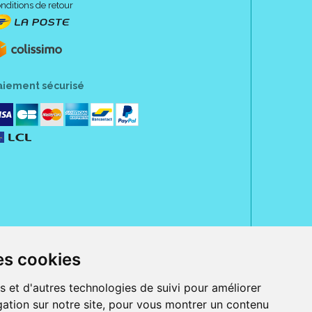
nditions de retour
aiement sécurisé
es cookies
rue Jeanne d' Harcourt, 80300 Albert.
 sans ordonnance.
s et d'autres technologies de suivi pour améliorer
ation sur notre site, pour vous montrer un contenu
ranger).