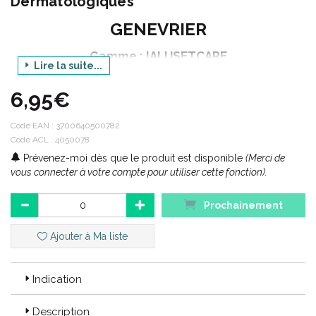
Dermatologiques
GENEVRIER
Gamme : IALUSETCARE
Lire la suite...
Produit : PLUS CREME
6,95€
Contenance : 25 g
Code EAN :
3700640500782
Code ACL : 4050078
Code ACL : 4050078
Prévenez-moi dès que le produit est disponible
(Merci de
Code EAN : 3700640500782
vous connecter à votre compte pour utiliser cette fonction).
Prochainement
Ajouter à Ma liste
Indication
Description