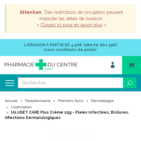
Attention
: Des restrictions de circulation peuvent
impacter les délais de livraison.
»
Cliquez ici pour en savoir plus
«
LIVRAISON À PARTIR DE
4,90€ (offerte dès 59€)
*
(sous conditions de poids)
Accueil
Parapharmacie
Premiers Soins
Dermatologie
Cicatrisation
IALUSET CARE Plus Crème 25g - Plaies Infectées, Brûlures,
Affections Dermatologiques