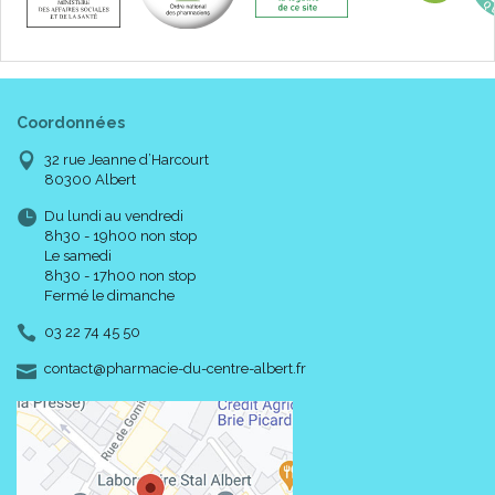
Coordonnées
32 rue Jeanne d’Harcourt
80300 Albert
Du lundi au vendredi
8h30 - 19h00 non stop
Le samedi
8h30 - 17h00 non stop
Fermé le dimanche
03 22 74 45 50
-
-
contact
@
pharmacie-du-centre-albert.fr