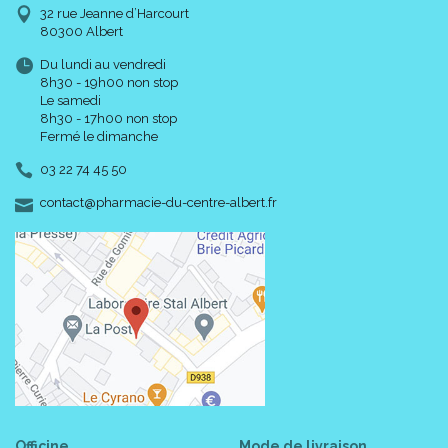
32 rue Jeanne d’Harcourt
80300 Albert
Du lundi au vendredi
8h30 - 19h00 non stop
Le samedi
8h30 - 17h00 non stop
Fermé le dimanche
03 22 74 45 50
-
-
contact
@
pharmacie-du-centre-albert.fr
Officine
Mode de livraison