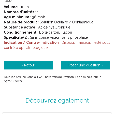
tissus superficiels de l’œil exige continuellement une hydratation
Volume
: 10 ml
suffisante.
Nombre d’unités
: 1
L’utilisation de HYLO® CONFORT Plus hydrate la cornée et la
Âge minimum
: 36 mois
conjonctive pendant une longue période, soutenant ainsi le
Nature de produit
: Solution Oculaire / Ophtalmique
déroulement optimal du processus de guérison physio-
Substance active
: Acide hyaluronique
logique.
Conditionnement
: Boite carton, Flacon
Spécificité(s)
: Sans conservateur, Sans phosphate
HYLO® CONFORT Plus est sans agents conservateurs, ainsi il
Indication / Contre-indication
: Dispositif médical, Testé sous
est généralement très bien toléré. De plus, HYLO®
contrôle ophtalmologique
CONFORTPlus est sans phosphate, ce qui permet d’éviter des
compli- cations éventuelles dues à la formation de dépôts dans
la cornée.
‹ Retour
Poser une question ›
Sa forte concentration en acide hyaluronique confère à
HYLO® CONFORT Plus une viscosité particulièrement élevée
sans toutefois gêner la vision. Cette caractéristique offre une
Tous les prix incluent la TVA - hors frais de livraison. Page mise à jour le
07/08/2026.
hydratation plus intense et plus durable et contribue largement
à l’amélioration de la qualité de vie des patients présentant de
graves symptômes de sécheresse oculaire.
Découvrez également