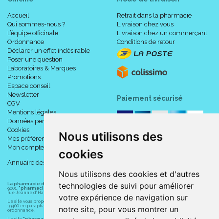
Accueil
Retrait dans la pharmacie
Qui sommes-nous ?
Livraison chez vous
L’équipe officinale
Livraison chez un commerçant
Ordonnance
Conditions de retour
Déclarer un effet indésirable
Poser une question
Laboratoires & Marques
Promotions
Espace conseil
Newsletter
Paiement sécurisé
CGV
Mentions légales
Données personnelles
Cookies
Nous utilisons des
Mes préférences Cookies
Mon compte
cookies
Annuaire des pharmacies
Nous utilisons des cookies et d'autres
technologies de suivi pour améliorer
La pharmacie du centre à Albert
(80300) est une pharmacie française certifiée ISO
9001.
"pharmacie-du-centre-albert.fr "
est le site internet de l
a pharmacie du centre
, 32
rue Jeanne d' Harcourt, 80300 Albert.
votre expérience de navigation sur
Le site vous propose un large choix de plus de 11000 références, au prix les plus bas possible
: 9400 en parapharmacie, animaux, orthopédie, matériel médical. 1700 en médicaments sans
notre site, pour vous montrer un
ordonnance.
Le site
"pharmacie-du-centre-albert.fr"
vous propose les service suivants :