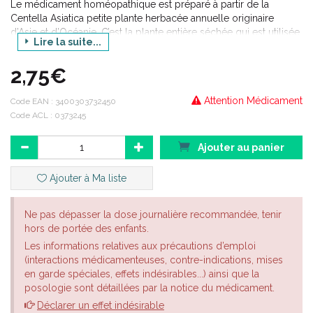
Le médicament homéopathique est préparé à partir de la
Centella Asiatica petite plante herbacée annuelle originaire
d’Asie et d’Océanie. C’est la plante entière séchée qui est utilisée
Lire la suite...
pour la préparation de la souche.
Elle est utilisée en médecine chinoise et en médecine
2,75€
ayurvédique.
En phytothérapie et en application externe, elle a des propriétés
Attention Médicament
cicatrisantes et anti-prurigineuses. Elle a également des
Code EAN :
3400303732450
applications en cosmétique.
Code ACL : 0373245
HYDROCOTYLE, médicament homéopathique est
Ajouter au panier
principalement prescrit dans les mycoses et le pied d'athlète
Ajouter à Ma liste
Ne pas dépasser la dose journalière recommandée, tenir
hors de portée des enfants.
Les informations relatives aux précautions d’emploi
(interactions médicamenteuses, contre-indications, mises
en garde spéciales, effets indésirables...) ainsi que la
posologie sont détaillées par la notice du médicament.
Déclarer un effet indésirable