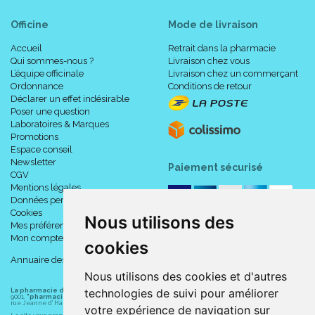
Officine
Mode de livraison
Accueil
Retrait dans la pharmacie
Qui sommes-nous ?
Livraison chez vous
L’équipe officinale
Livraison chez un commerçant
Ordonnance
Conditions de retour
Déclarer un effet indésirable
Poser une question
Laboratoires & Marques
Promotions
Espace conseil
Newsletter
Paiement sécurisé
CGV
Mentions légales
Données personnelles
Cookies
Nous utilisons des
Mes préférences Cookies
Mon compte
cookies
Annuaire des pharmacies
Nous utilisons des cookies et d'autres
technologies de suivi pour améliorer
La pharmacie du centre à Albert
(80300) est une pharmacie française certifiée ISO
9001.
"pharmacie-du-centre-albert.fr "
est le site internet de l
a pharmacie du centre
, 32
rue Jeanne d' Harcourt, 80300 Albert.
votre expérience de navigation sur