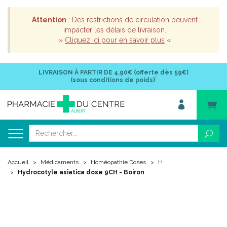
Attention
: Des restrictions de circulation peuvent
impacter les délais de livraison.
»
Cliquez ici pour en savoir plus
«
LIVRAISON À PARTIR DE
4,90€ (offerte dès 59€)
*
(sous conditions de poids)
Accueil
Médicaments
Homéopathie Doses
H
Hydrocotyle asiatica dose 9CH - Boiron