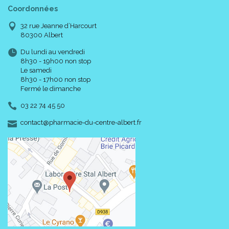
Coordonnées
32 rue Jeanne d’Harcourt
80300 Albert
Du lundi au vendredi
8h30 - 19h00 non stop
Le samedi
8h30 - 17h00 non stop
Fermé le dimanche
03 22 74 45 50
-
-
contact
@
pharmacie-du-centre-albert.fr