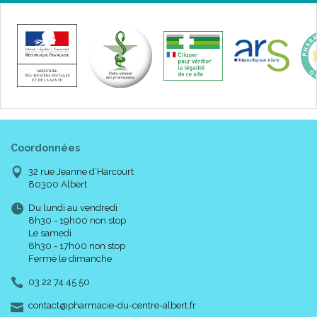
Coordonnées
32 rue Jeanne d’Harcourt
80300 Albert
Du lundi au vendredi
8h30 - 19h00 non stop
Le samedi
8h30 - 17h00 non stop
Fermé le dimanche
03 22 74 45 50
-
-
contact
@
pharmacie-du-centre-albert.fr