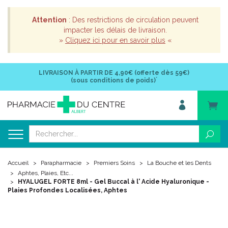
Attention
: Des restrictions de circulation peuvent
impacter les délais de livraison.
»
Cliquez ici pour en savoir plus
«
LIVRAISON À PARTIR DE
4,90€ (offerte dès 59€)
*
(sous conditions de poids)
Accueil
Parapharmacie
Premiers Soins
La Bouche et les Dents
Aphtes, Plaies, Etc...
HYALUGEL FORTE 8ml - Gel Buccal à l' Acide Hyaluronique -
Plaies Profondes Localisées, Aphtes