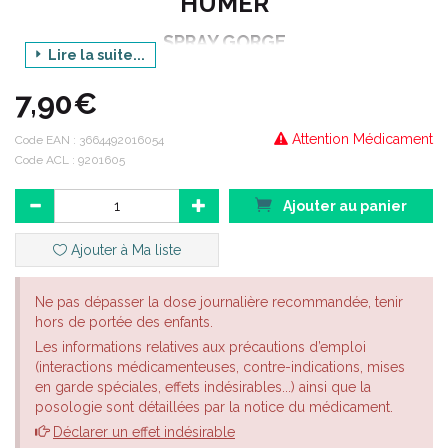
HUMER
SPRAY GORGE
Lire la suite...
MIEL DE MANUKA & PROPOLIS
7,90€
APAISE LES MAUX DE GORGE
Attention Médicament
20ML
Code EAN :
3664492016054
Code ACL : 9201605
Code EAN : 3664492016054
Ajouter au panier
Code ACL : 9201605
Ajouter à Ma liste
Ne pas dépasser la dose journalière recommandée, tenir
hors de portée des enfants.
Les informations relatives aux précautions d’emploi
(interactions médicamenteuses, contre-indications, mises
en garde spéciales, effets indésirables...) ainsi que la
posologie sont détaillées par la notice du médicament.
Déclarer un effet indésirable