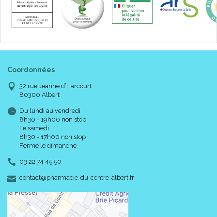
Coordonnées
32 rue Jeanne d’Harcourt
80300 Albert
Du lundi au vendredi
8h30 - 19h00 non stop
Le samedi
8h30 - 17h00 non stop
Fermé le dimanche
03 22 74 45 50
-
-
contact
@
pharmacie-du-centre-albert.fr