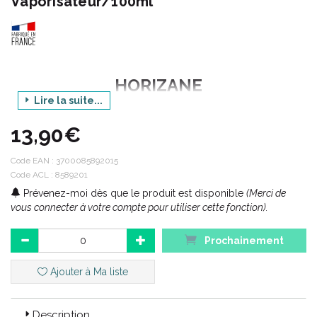
Vaporisateur/100ml
HORIZANE
Lire la suite...
Gamme : NATURE ET SENTEURS
13,90€
Produit : COLOGNE NATURELLE 95% NATUREL
Senteur : FLORALE DES PAPILLONS
Code EAN :
3700085892015
Code ACL : 8589201
Conditionnement : 100 ml
Prévenez-moi dès que le produit est disponible
(Merci de
vous connecter à votre compte pour utiliser cette fonction).
Code ACL : 8589201
Code EAN : 3700085892015
Prochainement
Ajouter à Ma liste
Description