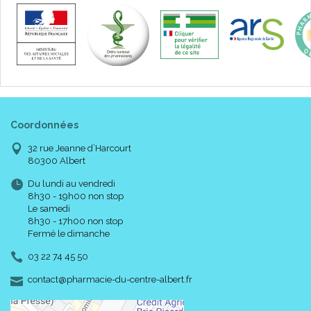
Coordonnées
32 rue Jeanne d’Harcourt
80300 Albert
Du lundi au vendredi
8h30 - 19h00 non stop
Le samedi
8h30 - 17h00 non stop
Fermé le dimanche
03 22 74 45 50
-
-
contact
@
pharmacie-du-centre-albert.fr