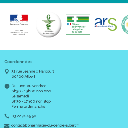
Coordonnées
32 rue Jeanne d’Harcourt
80300 Albert
Du lundi au vendredi
8h30 - 19h00 non stop
Le samedi
8h30 - 17h00 non stop
Fermé le dimanche
03 22 74 45 50
-
-
contact
@
pharmacie-du-centre-albert.fr