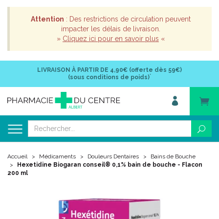
Attention
: Des restrictions de circulation peuvent
impacter les délais de livraison.
»
Cliquez ici pour en savoir plus
«
LIVRAISON À PARTIR DE
4,90€ (offerte dès 59€)
*
(sous conditions de poids)
Accueil
Médicaments
Douleurs Dentaires
Bains de Bouche
Hexetidine Biogaran conseil® 0,1% bain de bouche - Flacon
200 ml