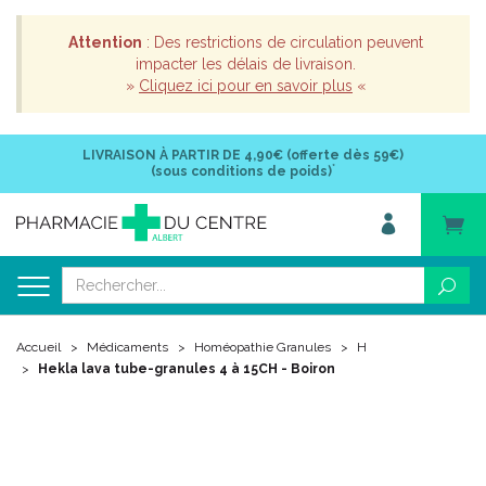
Attention
: Des restrictions de circulation peuvent
impacter les délais de livraison.
»
Cliquez ici pour en savoir plus
«
LIVRAISON À PARTIR DE
4,90€ (offerte dès 59€)
*
(sous conditions de poids)
Accueil
Médicaments
Homéopathie Granules
H
Hekla lava tube-granules 4 à 15CH - Boiron