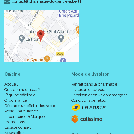
-
-
contact
@
pharmacie-du-centre-albert.fr
Officine
Mode de livraison
Accueil
Retrait dans la pharmacie
Qui sommes-nous ?
Livraison chez vous
L’équipe officinale
Livraison chez un commerçant
Ordonnance
Conditions de retour
Déclarer un effet indésirable
Poser une question
Laboratoires & Marques
Promotions
Espace conseil
Newsletter