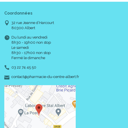
Coordonnées
32 rue Jeanne d’Harcourt
80300 Albert
Du lundi au vendredi
8h30 - 19h00 non stop
Le samedi
8h30 - 17h00 non stop
Fermé le dimanche
03 22 74 45 50
-
-
contact
@
pharmacie-du-centre-albert.fr