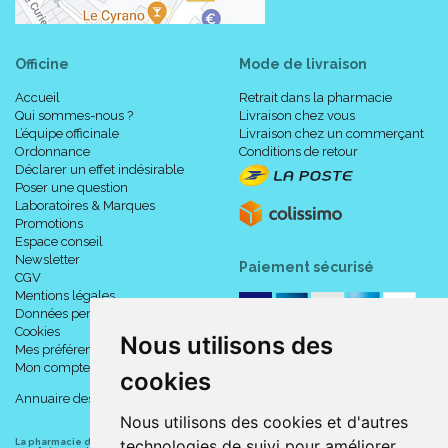
Officine
Mode de livraison
Accueil
Retrait dans la pharmacie
Qui sommes-nous ?
Livraison chez vous
L’équipe officinale
Livraison chez un commerçant
Ordonnance
Conditions de retour
Déclarer un effet indésirable
Poser une question
Laboratoires & Marques
Promotions
Espace conseil
Newsletter
Paiement sécurisé
CGV
Mentions légales
Données personnelles
Cookies
Nous utilisons des
Mes préférences Cookies
Mon compte
cookies
Annuaire des pharmacies
Nous utilisons des cookies et d'autres
technologies de suivi pour améliorer
La pharmacie du centre à Albert
(80300) est une pharmacie française certifiée ISO