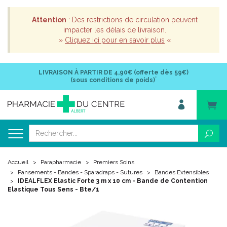
Attention
: Des restrictions de circulation peuvent
impacter les délais de livraison.
»
Cliquez ici pour en savoir plus
«
LIVRAISON À PARTIR DE
4,90€ (offerte dès 59€)
*
(sous conditions de poids)
Accueil
Parapharmacie
Premiers Soins
Pansements - Bandes - Sparadraps - Sutures
Bandes Extensibles
IDEALFLEX Elastic Forte 3 m x 10 cm - Bande de Contention
Elastique Tous Sens - Bte/1